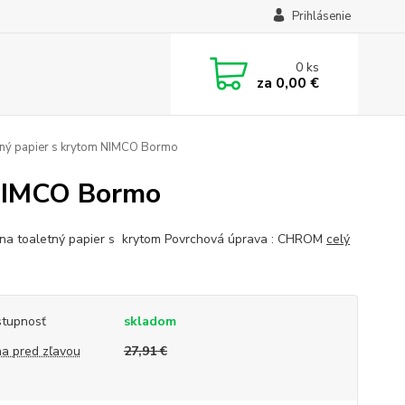
Prihlásenie
0
ks
za
0,00 €
etný papier s krytom NIMCO Bormo
 NIMCO Bormo
 na toaletný papier s krytom Povrchová úprava : CHROM
celý
tupnosť
skladom
a pred zľavou
27,91 €