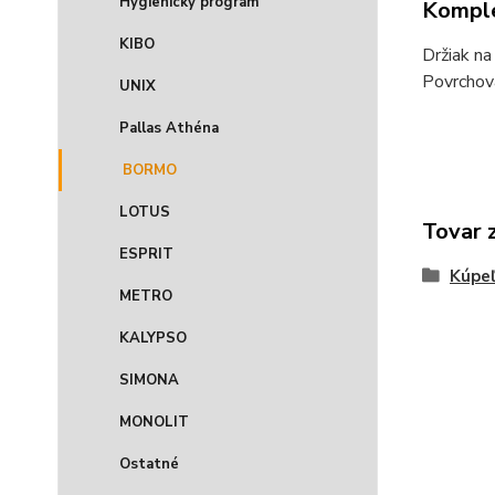
Hygienický program
Komple
KIBO
Držiak na
Povrchov
UNIX
Pallas Athéna
BORMO
LOTUS
Tovar 
ESPRIT
Kúpeľ
METRO
KALYPSO
SIMONA
MONOLIT
Ostatné