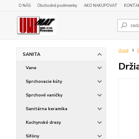
O NÁS
Obchodné podmienky
AKO NAKUPOVAT
KONTA
Úvod
SANITA
Drži
Vane
Sprchovacie kúty
Sprchové vaničky
Sanitárna keramika
Kuchynské drezy
Sifóny