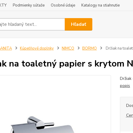
KTY
Podmienky súťaže
Osobné údaje
Katalogy na stiahnutie
Hľadať
SANITA
Kúpeľňové doplnky
NIMCO
BORMO
Držiak na toal
ak na toaletný papier s krytom
Držiak
popis
Dos
Cen