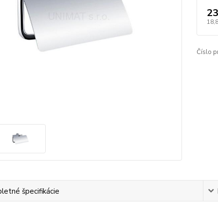
23
18,
Číslo p
etné špecifikácie