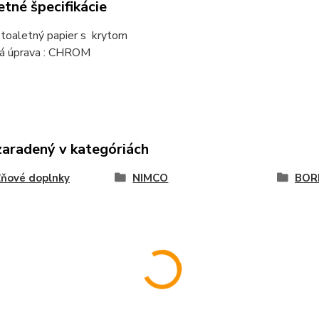
tné špecifikácie
 toaletný papier s krytom
á úprava : CHROM
zaradený v kategóriách
ňové doplnky
NIMCO
BO