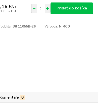
,16 €
/
ks
Pridať do košíka
83 €
bez DPH
roduktu:
BR 11055B-26
Výrobca:
NIMCO
Komentáre
0