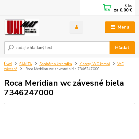
0
ks
za
0,00 €
Menu
Hľadať
Úvod
SANITA
Sanitárna keramika
Klozety, WC kombi
WC
závesné
Roca Meridian wc závesné biela 7346247000
Roca Meridian wc závesné biela
7346247000