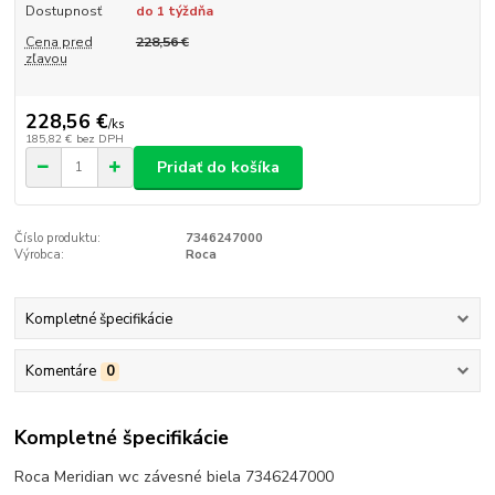
Dostupnosť
do 1 týždňa
Cena pred
228,56 €
zľavou
228,56 €
/
ks
185,82 €
bez DPH
Pridať do košíka
Číslo produktu:
7346247000
Výrobca:
Roca
Kompletné špecifikácie
Komentáre
0
Kompletné špecifikácie
Roca Meridian wc závesné biela 7346247000