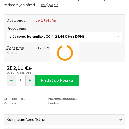
Variant A je v rámci k...
celý popis
Dostupnosť
do 1 týždňa
Prevedenie
Cena pred
317,22 €
zľavou
252,11 €
/
ks
204,97 €
bez DPH
Pridať do košíka
Číslo produktu:
H8209510000001
Výrobca:
Laufen
Kompletné špecifikácie