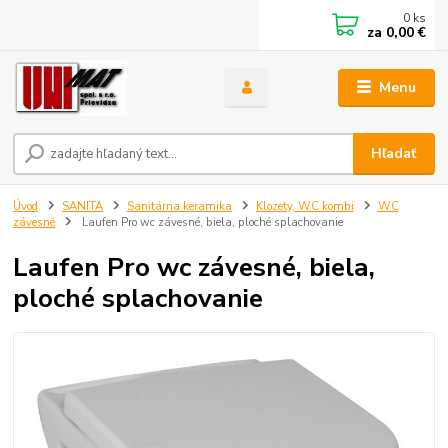
0
ks
za
0,00 €
Menu
Hľadať
Úvod
SANITA
Sanitárna keramika
Klozety, WC kombi
WC
závesné
Laufen Pro wc závesné, biela, ploché splachovanie
Laufen Pro wc závesné, biela,
ploché splachovanie