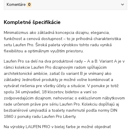
Komentáre
0
Kompletné špecifikácie
Minimalizmus ako základná koncepcia dizajnu, elegancia,
funkčnosť a cenová dostupnosť – to je príhodná charakteristika
setu Laufen Pro. Široká paleta výrobkov tohto radu vyniká
flexibilitou a optimálnym využitím priestoru.
Laufen Pro sa delí na dva produktové rady – A a B. Variant A je v
rámci kolekcie Laufen Pro dizajnovým radom spĺňajúcim
architektonické ambície, zatiaľ čo variant B je vnímaný ako
základný. Jednotlivé produkty je možné voľne kombinovať a
vytvárať riešenia pre všetky účely a situácie. V ponuke je totiž
spolu 34 umývadiel, 18 klozetov, bidetov a vaní so
zodpovedajúcim dizajnom, nehovoriac o exkluzívnom nábytkovom
rade určenom práve pre sériu Laufen Pro. Kolekciu dopĺňajú aj
bezbariérové umývadlá a toalety navhrnuté podľa normy DIN
1840 z ponuky radu Laufen Pro Liberty.
Na výrobky LAUFEN PRO v bielej farbe je možné objednať