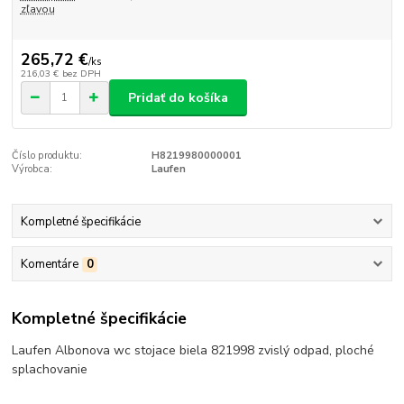
zľavou
265,72 €
/
ks
216,03 €
bez DPH
Pridať do košíka
Číslo produktu:
H8219980000001
Výrobca:
Laufen
Kompletné špecifikácie
Komentáre
0
Kompletné špecifikácie
Laufen Albonova wc stojace biela 821998 zvislý odpad, ploché
splachovanie