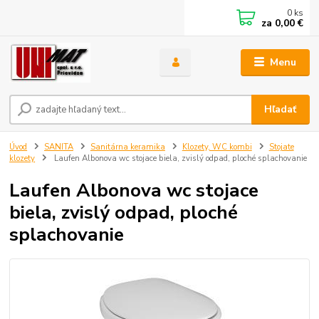
0
ks
za
0,00 €
Menu
Hľadať
Úvod
SANITA
Sanitárna keramika
Klozety, WC kombi
Stojate
klozety
Laufen Albonova wc stojace biela, zvislý odpad, ploché splachovanie
Laufen Albonova wc stojace
biela, zvislý odpad, ploché
splachovanie