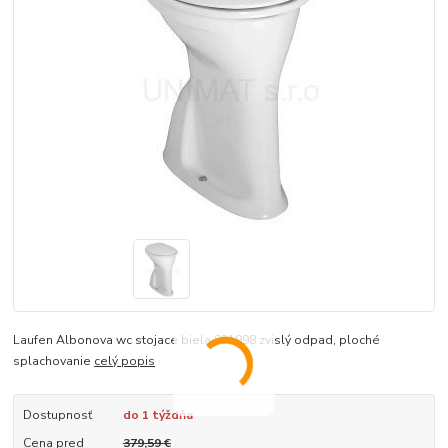
Laufen Albonova wc stojace biela 821998 zvislý odpad, ploché
splachovanie
celý popis
Dostupnosť
do 1 týždňa
Cena pred
379,59 €