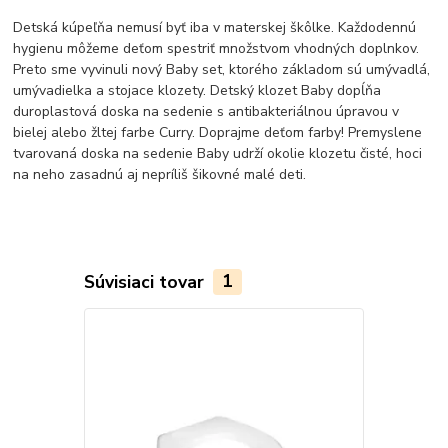
Detská kúpeľňa nemusí byť iba v materskej škôlke. Každodennú
hygienu môžeme deťom spestriť množstvom vhodných doplnkov.
Preto sme vyvinuli nový Baby set, ktorého základom sú umývadlá,
umývadielka a stojace klozety. Detský klozet Baby dopĺňa
duroplastová doska na sedenie s antibakteriálnou úpravou v
bielej alebo žltej farbe Curry. Doprajme deťom farby! Premyslene
tvarovaná doska na sedenie Baby udrží okolie klozetu čisté, hoci
na neho zasadnú aj nepríliš šikovné malé deti.
Súvisiaci tovar
1