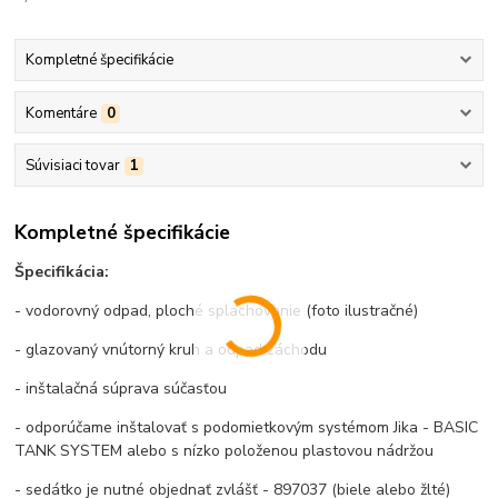
Kompletné špecifikácie
Komentáre
0
Súvisiaci tovar
1
Kompletné špecifikácie
Špecifikácia:
- vodorovný odpad, ploché splachovanie (foto ilustračné)
- glazovaný vnútorný kruh a odpad záchodu
- inštalačná súprava súčasťou
- odporúčame inštalovať s podomietkovým systémom Jika - BASIC
TANK SYSTEM alebo s nízko položenou plastovou nádržou
- sedátko je nutné objednať zvlášť - 897037 (biele alebo žlté)