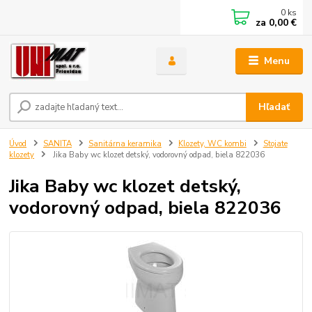
0
ks
za
0,00 €
Menu
Hľadať
Úvod
SANITA
Sanitárna keramika
Klozety, WC kombi
Stojate
klozety
Jika Baby wc klozet detský, vodorovný odpad, biela 822036
Jika Baby wc klozet detský,
vodorovný odpad, biela 822036