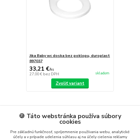
Jika Baby wc doska bez poklopu, duroplast
897037
33,21 €
/
ks
skladom
27,00 €
bez DPH
Zvoliť variant
Tovar zaradený v kategóriách
🍪 Táto webstránka používa súbory
cookies
Sanitárna keramika
Pre základnú funkčnosť, spríjemnenie používania webu, analytické
Klozety, WC kombi
účely a v prípade udelenia súhlasu aj na účely cielenia reklamy