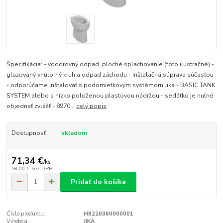
Špecifikácia: - vodorovný odpad, ploché splachovanie (foto ilustračné) -
glazovaný vnútorný kruh a odpad záchodu - inštalačná súprava súčasťou
- odporúčame inštalovať s podomietkovým systémom Jika - BASIC TANK
SYSTEM alebo s nízko položenou plastovou nádržou - sedátko je nutné
objednať zvlášť - 8970...
celý popis
Dostupnosť
skladom
71,34 €
/
ks
58,00 €
bez DPH
Pridať do košíka
Číslo produktu:
H8220360000001
Výrobca:
JIKA