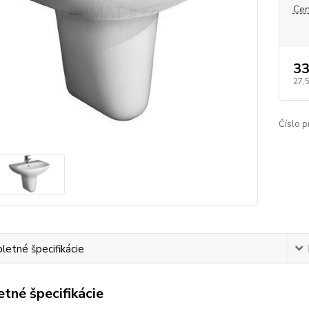
Cen
33
27,
Číslo p
etné špecifikácie
tné špecifikácie