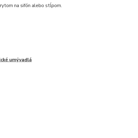
rytom na sifón alebo stĺpom.
ické umývadlá