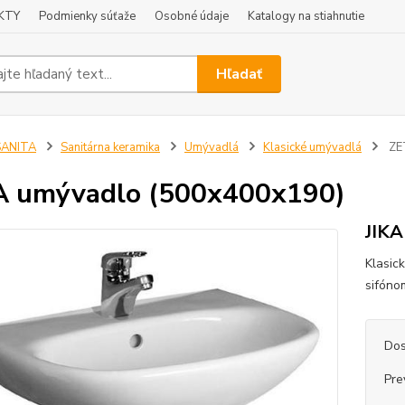
KTY
Podmienky súťaže
Osobné údaje
Katalogy na stiahnutie
Hľadať
SANITA
Sanitárna keramika
Umývadlá
Klasické umývadlá
ZE
A umývadlo (500x400x190)
JIKA
Klasic
sifóno
Dos
Pre