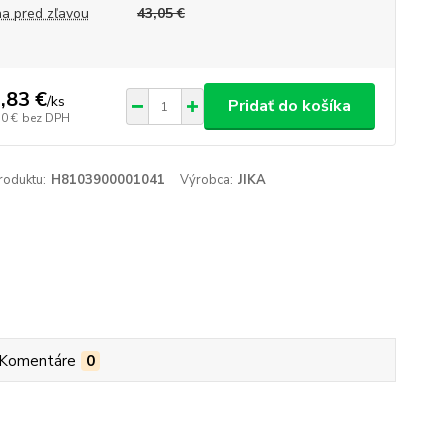
a pred zľavou
43,05 €
,83 €
/
ks
Pridať do košíka
50 €
bez DPH
roduktu:
H8103900001041
Výrobca:
JIKA
Komentáre
0