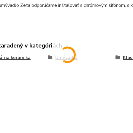
 umývadlo Zeta odporúčame inštalovať s chrómovým sifónom, s k
zaradený v kategóriách
árna keramika
Umývadlá
Klas