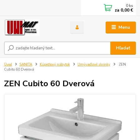
0
ks
za
0,00 €
Menu
Hľadať
Úvod
SANITA
Kúpeľňový nábytok
Umývadlové skrinky
ZEN
Cubito 60 Dverová
ZEN Cubito 60 Dverová