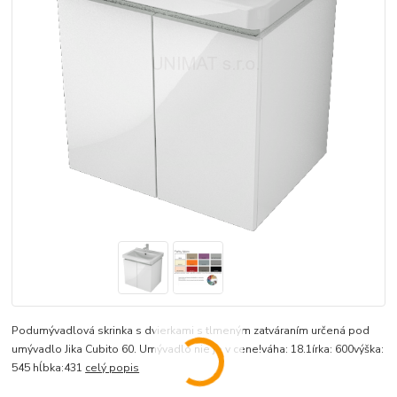
Podumývadlová skrinka s dvierkami s tlmeným zatváraním určená pod
umývadlo Jika Cubito 60. Umývadlo nie je v cene!váha: 18.1írka: 600výška:
545 hĺbka:431
celý popis