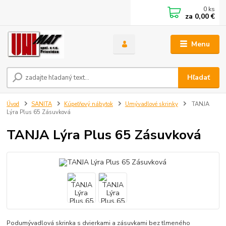
0
ks
za
0,00 €
Menu
Hľadať
Úvod
SANITA
Kúpeľňový nábytok
Umývadlové skrinky
TANJA
Lýra Plus 65 Zásuvková
TANJA Lýra Plus 65 Zásuvková
Podumývadlová skrinka s dvierkami a zásuvkami bez tlmeného