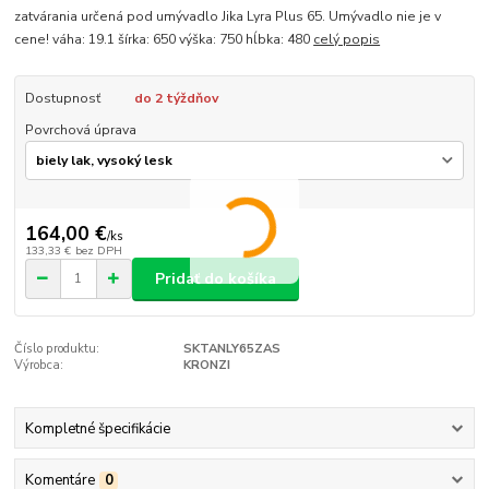
zatvárania určená pod umývadlo Jika Lyra Plus 65. Umývadlo nie je v
cene! váha: 19.1 šírka: 650 výška: 750 hĺbka: 480
celý popis
Dostupnosť
do 2 týždňov
Povrchová úprava
164,00 €
/
ks
133,33 €
bez DPH
Pridať do košíka
Číslo produktu:
SKTANLY65ZAS
Výrobca:
KRONZI
Kompletné špecifikácie
Komentáre
0