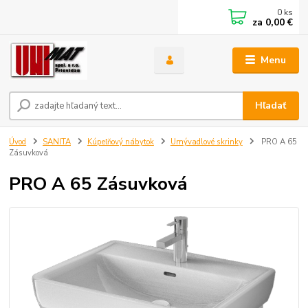
0
ks
za
0,00 €
Menu
Hľadať
Úvod
SANITA
Kúpeľňový nábytok
Umývadlové skrinky
PRO A 65
Zásuvková
PRO A 65 Zásuvková