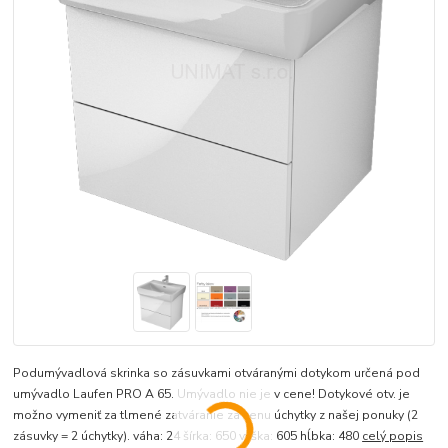
Podumývadlová skrinka so zásuvkami otváranými dotykom určená pod
umývadlo Laufen PRO A 65. Umývadlo nie je v cene! Dotykové otv. je
možno vymeniť za tlmené zatváranie za cenu úchytky z našej ponuky (2
zásuvky = 2 úchytky). váha: 24 šírka: 650 výška: 605 hĺbka: 480
celý popis