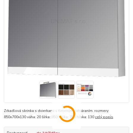
Zrkadlová skrinka s dvierkami s tlmeným zatváraním. rozmery:
850x700x130 váha: 20 šírka: 850 výška: 700 hĺbka: 130
celý popis