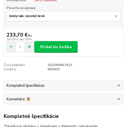
Dostupnosť
do 2 týždňov
Povrchová úprava
233,70 €
/
ks
190,00 €
bez DPH
Pridať do košíka
Číslo produktu:
ZKZEN0857013
Výrobca:
KRONZI
Kompletné špecifikácie
Komentáre
0
Kompletné špecifikácie
Zrkadlová skrinka s dvierkami s tlmeným zatváraním.