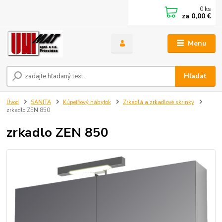
0
ks
za
0,00 €
Menu
Hľadať
Úvod
SANITA
Kúpeľňový nábytok
Zrkadlá a zrkadlové skrinky
zrkadlo ZEN 850
zrkadlo ZEN 850