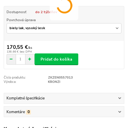
Dostupnosť
do 2 týždňov
Povrchová úprava
170,55 €
/
ks
138,66 €
bez DPH
Pridať do košíka
Číslo produktu:
ZKZEN0557013
Výrobca:
KRONZI
Kompletné špecifikácie
Komentáre
0