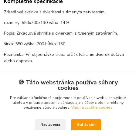
Kompletné špecifikácie
Zrkadlová skrinka s dvierkami s tlmeným zatváraním.
rozmery: 550x700x130 váha: 14.9
Popis: Zrkadlová skrinka s dvierkami s tlmeným zatváraním.
šírka: 550 výška: 700 hĺbka: 130
Poznámka: Pri objednávke treba určiť otváranie dvierok doľava
alebo doprava.
🍪 Táto webstránka používa súbory
Tovar zaradený v kategóriách
cookies
Pre základnú funkčnosť, spríjemnenie používania webu, analytické
Kúpeľňový nábytok
účely a v prípade udelenia súhlasu aj na účely cielenia reklamy
Zrkadlá a zrkadlové skrinky
využívame súbory cookies.
Viac na využitie cookies
Súhlasím
Nastavenia