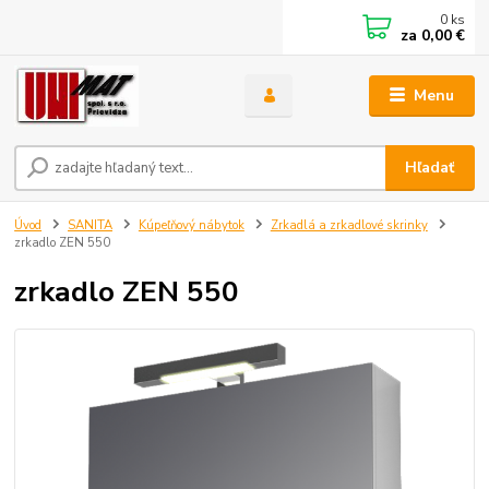
0
ks
za
0,00 €
Menu
Hľadať
Úvod
SANITA
Kúpeľňový nábytok
Zrkadlá a zrkadlové skrinky
zrkadlo ZEN 550
zrkadlo ZEN 550