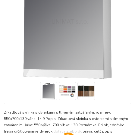
Zrkadlová skrinka s dvierkami s tlmeným zatváraním. rozmery:
550x700x130 váha: 14.9 Popis: Zrkadlová skrinka s dvierkami s tlmeným
zatváraním. šírka: 550 výška: 700 hĺbka: 130 Poznámka: Pri objednávke
treba určiť otváranie dvierok doľava alebo doprava.
celý popis