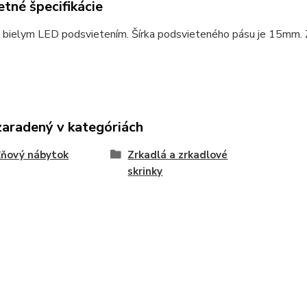
tné špecifikácie
 bielym LED podsvietením. Šírka podsvieteného pásu je 15mm. Zr
zaradený v kategóriách
ľňový nábytok
Zrkadlá a zrkadlové
skrinky