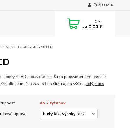
Prihlásenie
0
ks
za
0,00 €
 ELEMENT 12 600x600x40 LED
ED
o s bielym LED podsvietením. Šírka podsvieteného pásu je
Zrkadlo je možno zavesiť na šírku aj na výšku.
celý popis
tupnosť
do 2 týždňov
rchová úprava