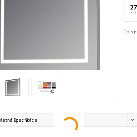
27
227
Číslo p
etné špecifikácie