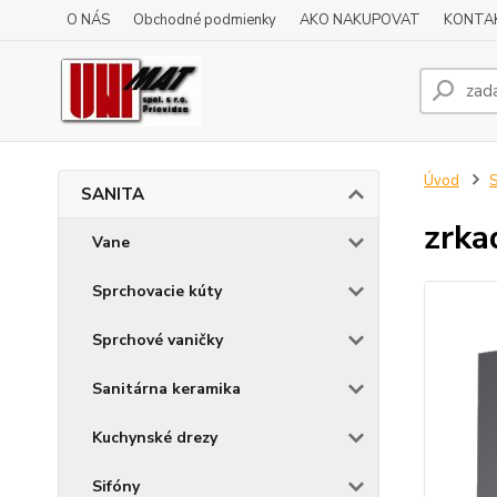
O NÁS
Obchodné podmienky
AKO NAKUPOVAT
KONTA
Úvod
SANITA
zrk
Vane
Sprchovacie kúty
Sprchové vaničky
Sanitárna keramika
Kuchynské drezy
Sifóny