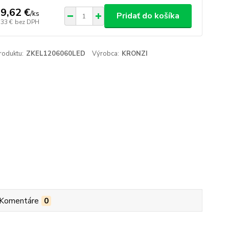
9,62 €
/
ks
Pridať do košíka
,33 €
bez DPH
roduktu:
ZKEL1206060LED
Výrobca:
KRONZI
Komentáre
0