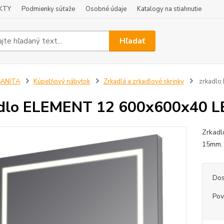
KTY
Podmienky súťaže
Osobné údaje
Katalogy na stiahnutie
Hľadať
SANITA
Kúpeľňový nábytok
Zrkadlá a zrkadlové skrinky
zrkadlo
adlo ELEMENT 12 600x600x40 L
Zrkadl
15mm. 
Dos
Pov