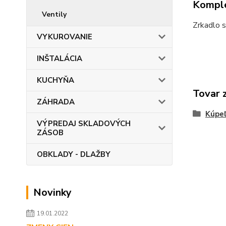
Komple
Ventily
Zrkadlo s
VYKUROVANIE
INŠTALÁCIA
KUCHYŇA
Tovar 
ZÁHRADA
Kúpe
VÝPREDAJ SKLADOVÝCH
ZÁSOB
OBKLADY - DLAŽBY
Novinky
19.01.2022