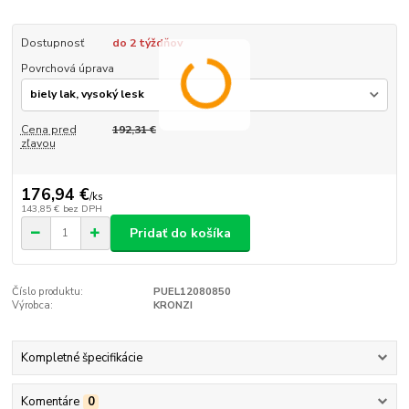
Dostupnosť
do 2 týždňov
Povrchová úprava
Cena pred
192,31 €
zľavou
176,94 €
/
ks
143,85 €
bez DPH
Pridať do košíka
Číslo produktu:
PUEL12080850
Výrobca:
KRONZI
Kompletné špecifikácie
Komentáre
0