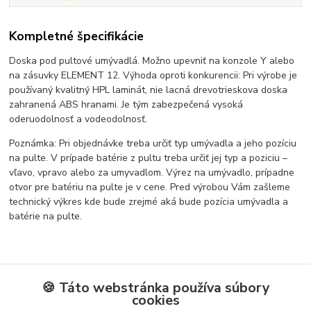
Kompletné špecifikácie
Doska pod pultové umývadlá. Možno upevniť na konzole Y alebo
na zásuvky ELEMENT 12. Výhoda oproti konkurencii: Pri výrobe je
používaný kvalitný HPL laminát, nie lacná drevotrieskova doska
zahranená ABS hranami. Je tým zabezpečená vysoká
oderuodolnosť a vodeodolnosť.
Poznámka: Pri objednávke treba určiť typ umývadla a jeho pozíciu
na pulte. V prípade batérie z pultu treba určiť jej typ a poziciu –
vľavo, vpravo alebo za umyvadlom. Výrez na umývadlo, prípadne
otvor pre batériu na pulte je v cene. Pred výrobou Vám zašleme
technický výkres kde bude zrejmé aká bude pozícia umývadla a
batérie na pulte.
Tovar zaradený v kategóriách
🍪 Táto webstránka používa súbory
cookies
Kúpeľňový nábytok