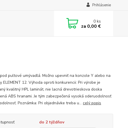
Prihlásenie
0
ks
za
0,00 €
pod pultové umývadlá. Možno upevniť na konzole Y alebo na
y ELEMENT 12. Výhoda oproti konkurencii: Pri výrobe je
aný kvalitný HPL laminát, nie lacná drevotrieskova doska
ená ABS hranami. Je tým zabezpečená vysoká oderuodolnosť
odolnosť. Poznámka: Pri objednávke treba u...
celý popis
tupnosť
do 2 týždňov