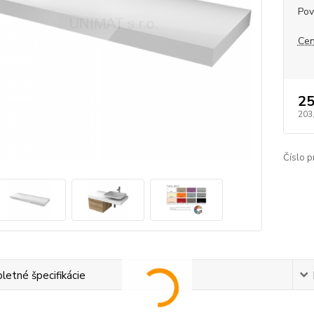
Pov
Cen
25
203
Číslo p
etné špecifikácie