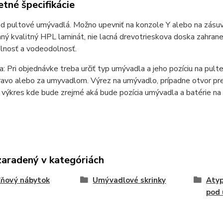
tné špecifikácie
d pultové umývadlá. Možno upevniť na konzole Y alebo na zásuv
aný kvalitný HPL laminát, nie lacná drevotrieskova doska zahr
lnosť a vodeodolnosť.
 Pri objednávke treba určiť typ umývadla a jeho pozíciu na pulte. 
ravo alebo za umyvadlom. Výrez na umývadlo, prípadne otvor pre
 výkres kde bude zrejmé aká bude pozícia umývadla a batérie na 
zaradený v kategóriách
ľňový nábytok
Umývadlové skrinky
Atyp
pod