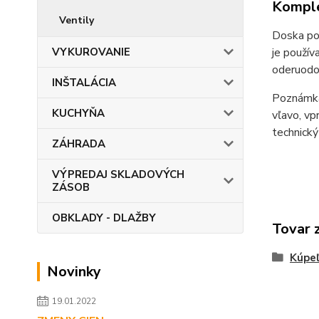
Komple
Ventily
Doska po
je použív
VYKUROVANIE
oderuodo
INŠTALÁCIA
Poznámka:
KUCHYŇA
vľavo, vp
technický
ZÁHRADA
VÝPREDAJ SKLADOVÝCH
ZÁSOB
OBKLADY - DLAŽBY
Tovar 
Kúpe
Novinky
19.01.2022