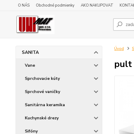
O NÁS
Obchodné podmienky
AKO NAKUPOVAT
KONTA
Úvod
SANITA
pul
Vane
Sprchovacie kúty
Sprchové vaničky
Sanitárna keramika
Kuchynské drezy
Sifóny