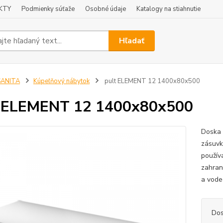
KTY
Podmienky súťaže
Osobné údaje
Katalogy na stiahnutie
Hľadať
SANITA
Kúpeľňový nábytok
pult ELEMENT 12 1400x80x500
t ELEMENT 12 1400x80x500
Doska 
zásuvk
použív
zahran
a vode
Dos