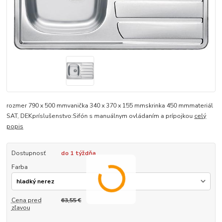
rozmer 790 x 500 mmvanička 340 x 370 x 155 mmskrinka 450 mmmateriál
SAT, DEKpríslušenstvo:Sifón s manuálnym ovládaním a prípojkou
celý
popis
Dostupnosť
do 1 týždňa
Farba
Cena pred
63,55 €
zľavou