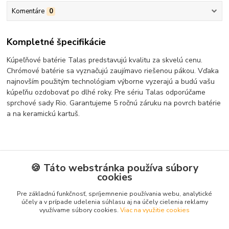
Komentáre
0
Kompletné špecifikácie
Kúpeľňové batérie Talas predstavujú kvalitu za skvelú cenu.
Chrómové batérie sa vyznačujú zaujímavo riešenou pákou. Vďaka
najnovším použitým technológiam výborne vyzerajú a budú vašu
kúpeľňu ozdobovať po dlhé roky. Pre sériu Talas odporúčame
sprchové sady Rio. Garantujeme 5 ročnú záruku na povrch batérie
a na keramickú kartuš.
🍪 Táto webstránka používa súbory
cookies
Tovar zaradený v kategóriách
Pre základnú funkčnosť, spríjemnenie používania webu, analytické
Vodovodné batérie a sprchy
účely a v prípade udelenia súhlasu aj na účely cielenia reklamy
využívame súbory cookies.
Viac na využitie cookies
Sprchové batérie