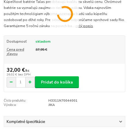
Kúpeľňové batérie Talas predstavujú kvalitu za skvelú cenu. Chrómové
batérie sa vyznačujú zaujímavo riešenou pákou. Vďaka najnovším
použitým technológiam výborne vyzerajú a budú vašu kúpeľňu
ozdobovať po dlhé roky. Pre sériu Talas odporúčame sprchové sady Rio.
Garantujeme 5 ročnú záruku na povrch ba...
celý popis
Dostupnosť
skladom
Cena pred
37,95 €
zľavou
32,00 €
/
ks
26,02 €
bez DPH
Pridať do košíka
Číslo produktu:
H3311N70044001
Výrobca:
JIKA
Kompletné špecifikácie