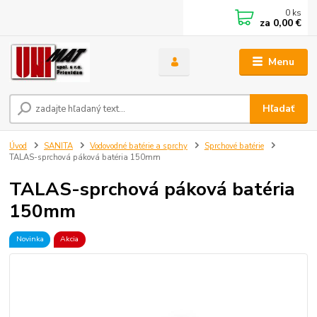
0
ks
za
0,00 €
Menu
Hľadať
Úvod
SANITA
Vodovodné batérie a sprchy
Sprchové batérie
TALAS-sprchová páková batéria 150mm
TALAS-sprchová páková batéria
150mm
Novinka
Akcia