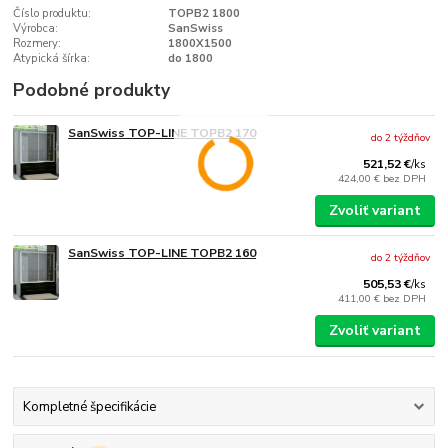
Číslo produktu:
TOPB2 1800
Výrobca:
SanSwiss
Rozmery:
1800X1500
Atypická šírka:
do 1800
Podobné produkty
SanSwiss TOP-LINE TOPB2 170
do 2 týždňov
521,52 €
/
ks
424,00 €
bez DPH
Zvoliť variant
SanSwiss TOP-LINE TOPB2 160
do 2 týždňov
505,53 €
/
ks
411,00 €
bez DPH
Zvoliť variant
Kompletné špecifikácie