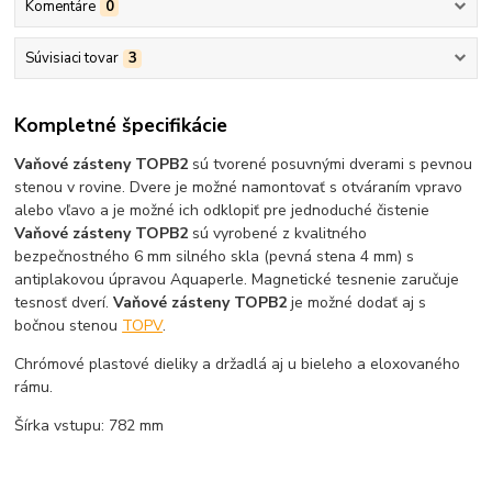
Komentáre
0
Súvisiaci tovar
3
Kompletné špecifikácie
Vaňové zásteny TOPB2
sú tvorené posuvnými dverami s pevnou
stenou v rovine. Dvere je možné namontovať s otváraním vpravo
alebo vľavo a je možné ich odklopiť pre jednoduché čistenie
Vaňové zásteny TOPB2
sú vyrobené z kvalitného
bezpečnostného 6 mm silného skla (pevná stena 4 mm) s
antiplakovou úpravou Aquaperle. Magnetické tesnenie zaručuje
tesnosť dverí.
Vaňové zásteny TOPB2
je možné dodať aj s
bočnou stenou
TOPV
.
Chrómové plastové dieliky a držadlá aj u bieleho a eloxovaného
rámu.
Šírka vstupu: 782 mm