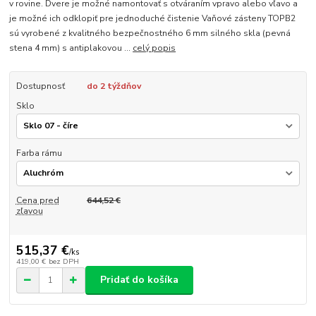
v rovine. Dvere je možné namontovať s otváraním vpravo alebo vľavo a
je možné ich odklopiť pre jednoduché čistenie Vaňové zásteny TOPB2
sú vyrobené z kvalitného bezpečnostného 6 mm silného skla (pevná
stena 4 mm) s antiplakovou ...
celý popis
Dostupnosť
do 2 týždňov
Sklo
Farba rámu
Cena pred
644,52 €
zľavou
515,37 €
/
ks
419,00 €
bez DPH
Pridať do košíka