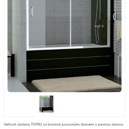
Vaňové zásteny TOPB2 sú tvorené posuvnými dverami s pevnou stenou