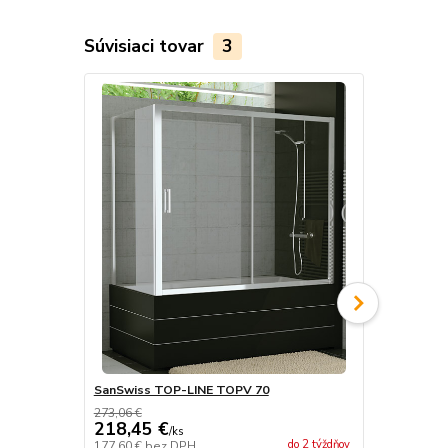
Súvisiaci tovar
3
SanSwiss TOP-LINE TOPV 70
SanSwiss T
273,06 €
275,52 €
218,45 €
220,42 
/
ks
do 2 týždňov
177,60 €
bez DPH
179,20 €
bez