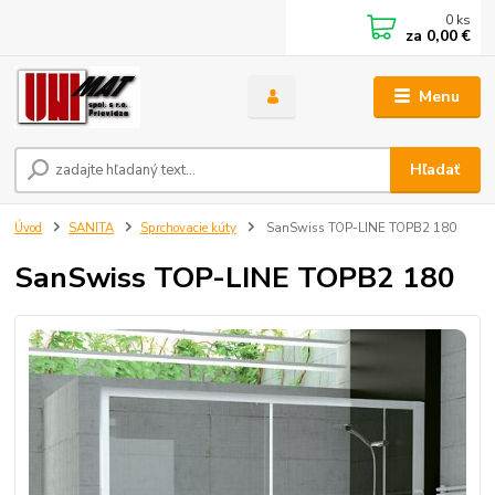
0
ks
za
0,00 €
Menu
Hľadať
Úvod
SANITA
Sprchovacie kúty
SanSwiss TOP-LINE TOPB2 180
SanSwiss TOP-LINE TOPB2 180