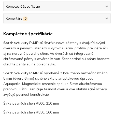
Kompletné špecifikácie
Komentáre
0
Kompletné špecifikácie
Sprchové kúty PU4P
sú štvrťkruhové zásteny s dvojkrídlovými
dverami a pevnými stenami s vyrovnávacími profilmi pre inštaláciu
aj na nerovné povrchy stien. Vo dverách sú integrované
chrómované pánty s otváraním von. Štandardné sú pánty hranaté,
okrúhle pánty sú na objednávku.
Sprchové kúty PU4P
sú vyrobené z kvalitného bezpečnostného
8 mm (dvere 6 mm) silného skla s antiplakovou úpravou
Aquaperle. Magnetické tesnenie spolu s 5 mm aluchrómovou
prahovou lištou zaručuje tesnosť dverí a dve stabilizačné vzpery
zvyšujú pevnosť konštrukcie.
Šírka pevných stien R500: 210 mm
Šírka pevných stien R550: 160 mm