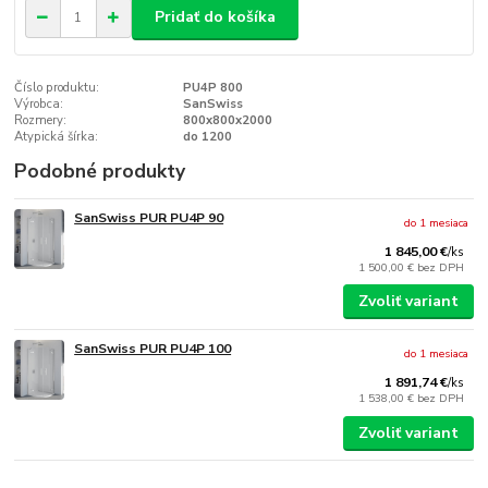
Pridať do košíka
Číslo produktu:
PU4P 800
Výrobca:
SanSwiss
Rozmery:
800x800x2000
Atypická šírka:
do 1200
Podobné produkty
SanSwiss PUR PU4P 90
do 1 mesiaca
1 845,00 €
/
ks
1 500,00 €
bez DPH
Zvoliť variant
SanSwiss PUR PU4P 100
do 1 mesiaca
1 891,74 €
/
ks
1 538,00 €
bez DPH
Zvoliť variant