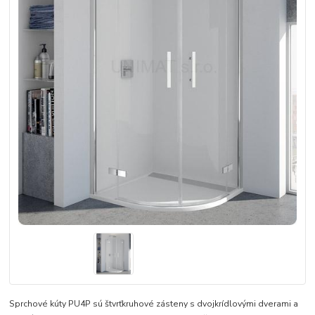
Sprchové kúty PU4P sú štvrťkruhové zásteny s dvojkrídlovými dverami a