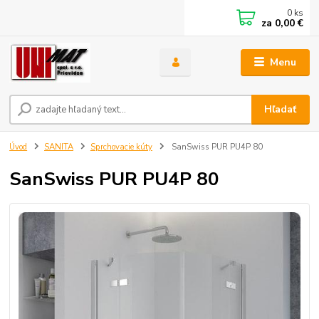
0
ks
za
0,00 €
Menu
Hľadať
Úvod
SANITA
Sprchovacie kúty
SanSwiss PUR PU4P 80
SanSwiss PUR PU4P 80