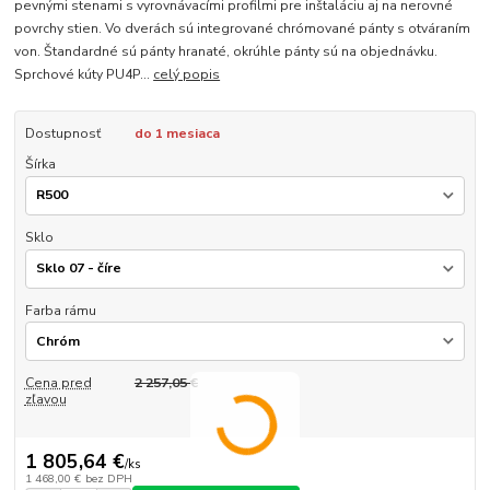
pevnými stenami s vyrovnávacími profilmi pre inštaláciu aj na nerovné
povrchy stien. Vo dverách sú integrované chrómované pánty s otváraním
von. Štandardné sú pánty hranaté, okrúhle pánty sú na objednávku.
Sprchové kúty PU4P...
celý popis
Dostupnosť
do 1 mesiaca
Šírka
Sklo
Farba rámu
Cena pred
2 257,05 €
zľavou
1 805,64 €
/
ks
1 468,00 €
bez DPH