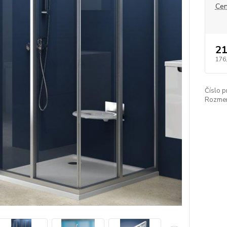
Cen
21
176
Číslo p
Rozmer