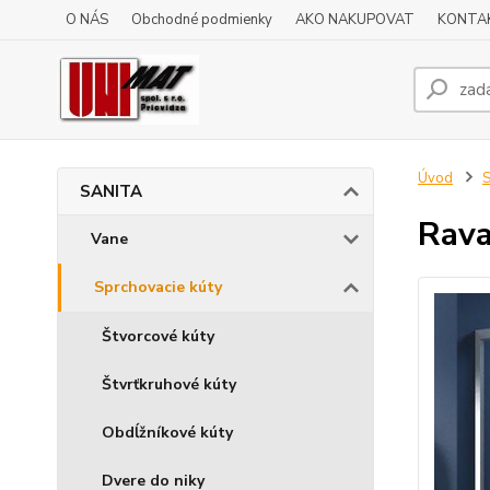
O NÁS
Obchodné podmienky
AKO NAKUPOVAT
KONTA
Úvod
SANITA
Rava
Vane
Sprchovacie kúty
Štvorcové kúty
Štvrťkruhové kúty
Obdĺžníkové kúty
Dvere do niky