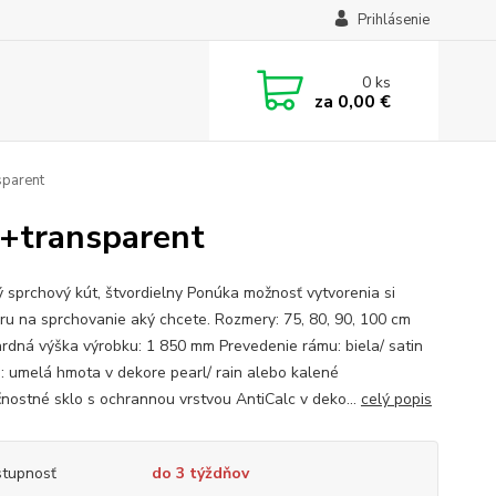
Prihlásenie
0
ks
za
0,00 €
parent
+transparent
 sprchový kút, štvordielny Ponúka možnosť vytvorenia si
oru na sprchovanie aký chcete. Rozmery: 75, 80, 90, 100 cm
rdná výška výrobku: 1 850 mm Prevedenie rámu: biela/ satin
: umelá hmota v dekore pearl/ rain alebo kalené
nostné sklo s ochrannou vrstvou AntiCalc v deko...
celý popis
tupnosť
do 3 týždňov