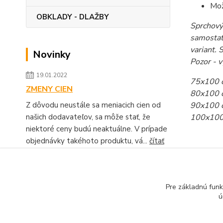
Mož
OBKLADY - DLAŽBY
Sprchový
samostat
variant.
Novinky
Pozor - 
19.01.2022
75x100 
ZMENY CIEN
80x100 
90x100 
Z dôvodu neustále sa meniacich cien od
100x100
našich dodavateľov, sa môže stať, že
niektoré ceny budú neaktuálne. V prípade
objednávky takéhoto produktu, vá...
čítať
celé
Zobraziť všetky novinky
Tovar 
Pre základnú funk
ú
Sprch