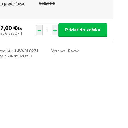
a pred zľavou
256,00 €
7,60 €
/
ks
Pridať do košíka
,91 €
bez DPH
roduktu:
14VA01O2Z1
Výrobca:
Ravak
y:
970-990x1850