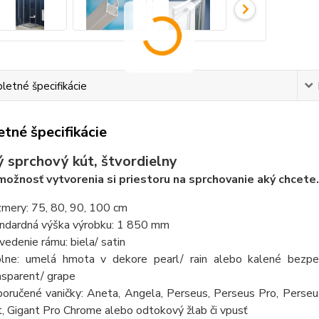
etné špecifikácie
tné špecifikácie
 sprchový kút, štvordielny
ožnosť vytvorenia si priestoru na sprchovanie aký chcete.
mery: 75, 80, 90, 100 cm
ndardná výška výrobku: 1 850 mm
vedenie rámu: biela/ satin
lne: umelá hmota v dekore pearl/ rain alebo kalené bezpe
nsparent/ grape
oručené vaničky: Aneta, Angela, Perseus, Perseus Pro, Perseu
t, Gigant Pro Chrome alebo odtokový žlab či vpusť