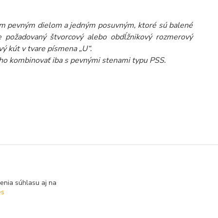
ným pevným dielom a jedným posuvným, ktoré sú balené
 požadovaný štvorcový alebo obdĺžnikový rozmerový
ý kút v tvare písmena „U“.
ho kombinovať iba s pevnými stenami typu PSS.
enia súhlasu aj na
es