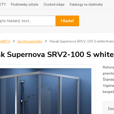
KTY
Podmienky súťaže
Osobné údaje
Katalogy na stiahnutie
Hľadať
SANITA
Sprchovacie kúty
Ravak Supernova SRV2-100 S white+trans
k Supernova SRV2-100 S white
Rohový
priest
Štanda
Výplne
bezpeč
Dos