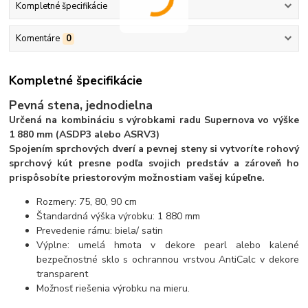
Kompletné špecifikácie
Komentáre
0
Kompletné špecifikácie
Pevná stena, jednodielna
Určená na kombináciu s výrobkami radu Supernova vo výške
1 880 mm (ASDP3 alebo ASRV3)
Spojením sprchových dverí a pevnej steny si vytvoríte rohový
sprchový kút presne podľa svojich predstáv a zároveň ho
prispôsobíte priestorovým možnostiam vašej kúpeľne.
Rozmery: 75, 80, 90 cm
Štandardná výška výrobku: 1 880 mm
Prevedenie rámu: biela/ satin
Výplne: umelá hmota v dekore pearl alebo kalené
bezpečnostné sklo s ochrannou vrstvou AntiCalc v dekore
transparent
Možnosť riešenia výrobku na mieru.