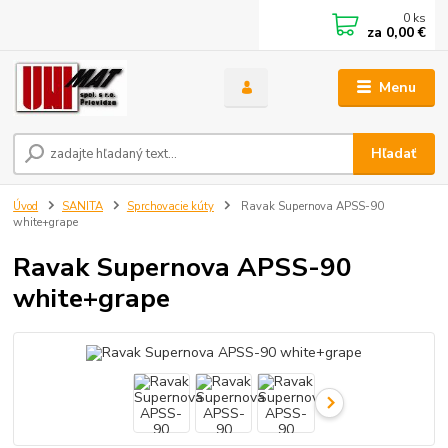
0
ks
za
0,00 €
Menu
Hľadať
Úvod
SANITA
Sprchovacie kúty
Ravak Supernova APSS-90
white+grape
Ravak Supernova APSS-90
white+grape