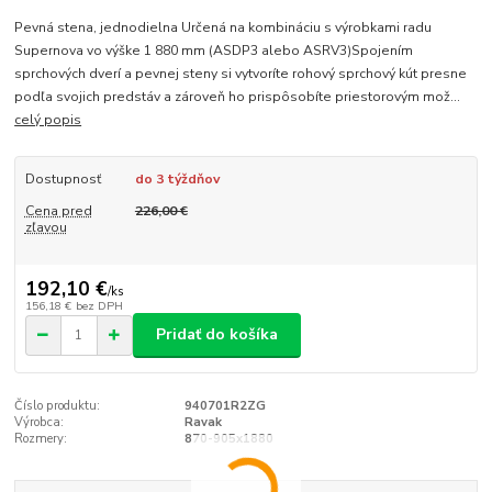
Pevná stena, jednodielna Určená na kombináciu s výrobkami radu
Supernova vo výške 1 880 mm (ASDP3 alebo ASRV3)Spojením
sprchových dverí a pevnej steny si vytvoríte rohový sprchový kút presne
podľa svojich predstáv a zároveň ho prispôsobíte priestorovým mož...
celý popis
Dostupnosť
do 3 týždňov
Cena pred
226,00 €
zľavou
192,10 €
/
ks
156,18 €
bez DPH
Pridať do košíka
Číslo produktu:
940701R2ZG
Výrobca:
Ravak
Rozmery:
870-905x1880