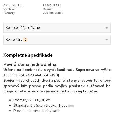
Číslo produktu:
94040UR211
Výrobca:
Ravak
Rozmery:
770-805x1880
Kompletné špecifikácie
Komentáre
0
Kompletné špecifikácie
Pevná stena, jednodielna
Určená na kombináciu s výrobkami radu Supernova vo výške
1 880 mm (ASDP3 alebo ASRV3)
Spojením sprchových dverí a pevnej steny si vytvoríte rohový
sprchový kút presne podľa svojich predstáv a zároveň ho
prispôsobíte priestorovým možnostiam vašej kúpeľne.
Rozmery: 75, 80, 90 cm
Štandardná výška výrobku: 1 880 mm
Prevedenie rámu: biela/ satin