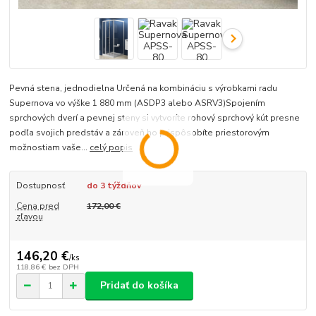
Pevná stena, jednodielna Určená na kombináciu s výrobkami radu
Supernova vo výške 1 880 mm (ASDP3 alebo ASRV3)Spojením
sprchových dverí a pevnej steny si vytvoríte rohový sprchový kút presne
podľa svojich predstáv a zároveň ho prispôsobíte priestorovým
možnostiam vaše...
celý popis
Dostupnosť
do 3 týždňov
Cena pred
172,00 €
zľavou
146,20 €
/
ks
118,86 €
bez DPH
Pridať do košíka