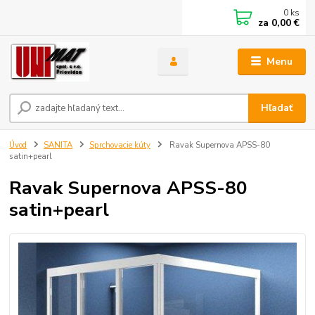
0
ks
za
0,00 €
Menu
Hľadať
Úvod
SANITA
Sprchovacie kúty
Ravak Supernova APSS-80
satin+pearl
Ravak Supernova APSS-80
satin+pearl