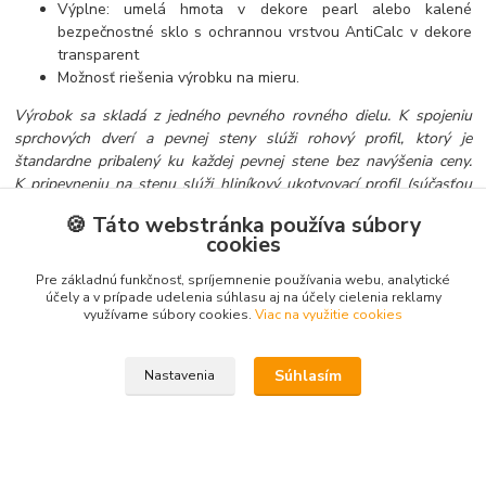
Výplne: umelá hmota v dekore pearl alebo kalené
bezpečnostné sklo s ochrannou vrstvou AntiCalc v dekore
transparent
Možnosť riešenia výrobku na mieru.
Výrobok sa skladá z jedného pevného rovného dielu. K spojeniu
sprchových dverí a pevnej steny slúži rohový profil, ktorý je
štandardne pribalený ku každej pevnej stene bez navýšenia ceny.
K pripevneniu na stenu slúži hliníkový ukotvovací profil (súčasťou
dodávky základného výrobku).
🍪 Táto webstránka používa súbory
Možnosť vytvorenia sprchového kútu v tvare “U” – zložením oboch
cookies
častí ASRV3 s pevnou stenou alebo pomocou sprchových dverí
ASDP3 a dvoch APSS
.
Pre základnú funkčnosť, spríjemnenie používania webu, analytické
účely a v prípade udelenia súhlasu aj na účely cielenia reklamy
využívame súbory cookies.
Viac na využitie cookies
Tovar zaradený v kategóriách
Súhlasím
Nastavenia
Sprchovacie kúty
Pevné steny