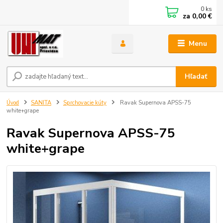
0
ks
za
0,00 €
Menu
Hľadať
Úvod
SANITA
Sprchovacie kúty
Ravak Supernova APSS-75
white+grape
Ravak Supernova APSS-75
white+grape