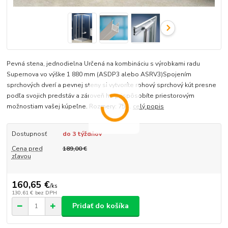
Pevná stena, jednodielna Určená na kombináciu s výrobkami radu
Supernova vo výške 1 880 mm (ASDP3 alebo ASRV3)Spojením
sprchových dverí a pevnej steny si vytvoríte rohový sprchový kút presne
podľa svojich predstáv a zároveň ho prispôsobíte priestorovým
možnostiam vašej kúpeľne. Rozmery: 75,...
celý popis
Dostupnosť
do 3 týždňov
Cena pred
189,00 €
zľavou
160,65 €
/
ks
130,61 €
bez DPH
Pridať do košíka