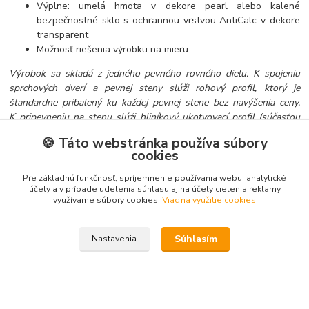
Výplne: umelá hmota v dekore pearl alebo kalené
bezpečnostné sklo s ochrannou vrstvou AntiCalc v dekore
transparent
Možnosť riešenia výrobku na mieru.
Výrobok sa skladá z jedného pevného rovného dielu. K spojeniu
sprchových dverí a pevnej steny slúži rohový profil, ktorý je
štandardne pribalený ku každej pevnej stene bez navýšenia ceny.
K pripevneniu na stenu slúži hliníkový ukotvovací profil (súčasťou
dodávky základného výrobku).
🍪 Táto webstránka používa súbory
Možnosť vytvorenia sprchového kútu v tvare “U” – zložením oboch
cookies
častí ASRV3 s pevnou stenou alebo pomocou sprchových dverí
ASDP3 a dvoch APSS
.
Pre základnú funkčnosť, spríjemnenie používania webu, analytické
účely a v prípade udelenia súhlasu aj na účely cielenia reklamy
využívame súbory cookies.
Viac na využitie cookies
Tovar zaradený v kategóriách
Súhlasím
Nastavenia
Sprchovacie kúty
Pevné steny