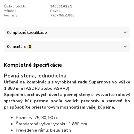
Číslo produktu:
940301R2ZG
Výrobca:
Ravak
Rozmery:
720-755x1880
Kompletné špecifikácie
Komentáre
0
Kompletné špecifikácie
Pevná stena, jednodielna
Určená na kombináciu s výrobkami radu Supernova vo výške
1 880 mm (ASDP3 alebo ASRV3)
Spojením sprchových dverí a pevnej steny si vytvoríte rohový
sprchový kút presne podľa svojich predstáv a zároveň ho
prispôsobíte priestorovým možnostiam vašej kúpeľne.
Rozmery: 75, 80, 90 cm
Štandardná výška výrobku: 1 880 mm
Prevedenie rámu: biela/ satin