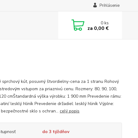
Prihlásenie
0
ks
za
0,00 €
 sprchový kút, posuvný štvordielny-cena za 1 stranu Rohový
 stredovým vstupom za priaznivú cenu. Rozmery: 80, 90, 100,
120 cmŠtandardná výška výrobku: 1 900 mm Prevedenie rámu:
satin/ lesklý hliník Prevedenie držadiel: lesklý hliník Výplne:
 bezpečnostné sklo s ochran...
celý popis
tupnosť
do 3 týždňov