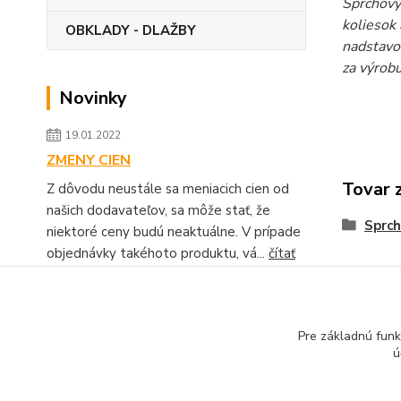
Sprchový 
koliesok
OBKLADY - DLAŽBY
nadstavo
za výrob
Novinky
19.01.2022
ZMENY CIEN
Tovar 
Z dôvodu neustále sa meniacich cien od
našich dodavateľov, sa môže stať, že
Sprch
niektoré ceny budú neaktuálne. V prípade
objednávky takéhoto produktu, vá...
čítať
celé
Zobraziť všetky novinky
Pre základnú funk
ú