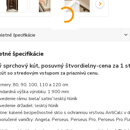
etné špecifikácie
tné špecifikácie
 sprchový kút, posuvný štvordielny
-
cena za 1 s
út so stredovým vstupom za priaznivú cenu.
mery: 80, 90, 100, 110 a 120 cm
ndardná výška výrobku: 1 900 mm
vedenie rámu: biela/ satin/ lesklý hliník
vedenie držadiel: lesklý hliník
lne: kalené bezpečnostné sklo s ochrannou vrstvou AntiCalc v 
oručené vaničky: Angela, Perseus, Perseus Pro, Perseus Pro Fl