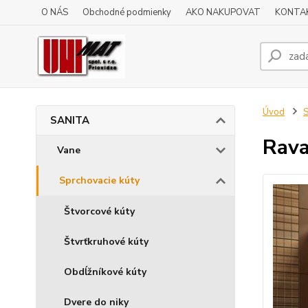
O NÁS
Obchodné podmienky
AKO NAKUPOVAT
KONTA
Úvod
SANITA
Rava
Vane
Sprchovacie kúty
Štvorcové kúty
Štvrťkruhové kúty
Obdĺžníkové kúty
Dvere do niky