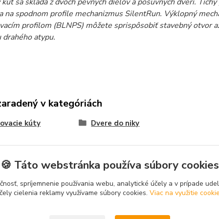
kút sa skladá z dvoch pevných dielov a posuvných dverí. Tichý
 a na spodnom profile mechanizmus
SilentRun
. Výklopný mech
vacím profilom (BLNPS) môžete sprispôsobiť stavebný otvor až 
u drahého atypu.
zaradený v kategóriách
ovacie kúty
Dvere do niky
🍪 Táto webstránka používa súbory cookies
čnosť, spríjemnenie používania webu, analytické účely a v prípade udel
čely cielenia reklamy využívame súbory cookies.
Viac na využitie cooki