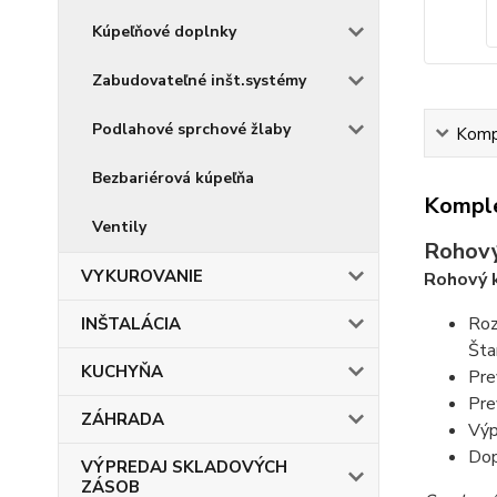
Kúpeľňové doplnky
Zabudovateľné inšt.systémy
Podlahové sprchové žlaby
Kompl
Bezbariérová kúpeľňa
Komple
Ventily
Rohový
VYKUROVANIE
Rohový k
Roz
INŠTALÁCIA
Šta
KUCHYŇA
Pre
Pre
ZÁHRADA
Výp
Dop
VÝPREDAJ SKLADOVÝCH
ZÁSOB