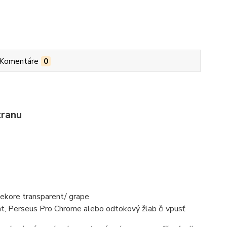
Komentáre
0
tranu
dekore transparent/ grape
at, Perseus Pro Chrome alebo odtokový žlab či vpusť