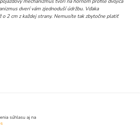
 pojazdový mechanizmus tvorí na hornom profile dvojica
anizmus dverí vám zjednoduší údržbu. Vďaka
o 2 cm z každej strany. Nemusíte tak zbytočne platiť
enia súhlasu aj na
es