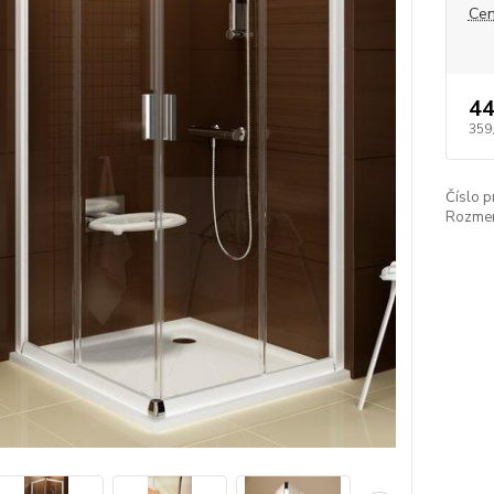
Cen
44
359
Číslo p
Rozmer