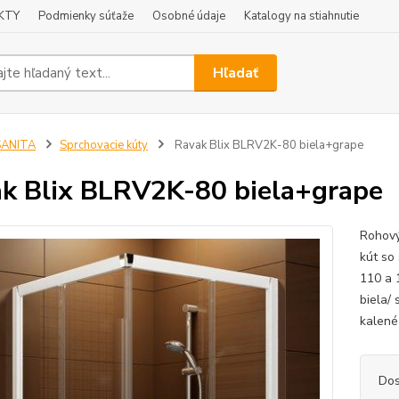
KTY
Podmienky súťaže
Osobné údaje
Katalogy na stiahnutie
Hľadať
SANITA
Sprchovacie kúty
Ravak Blix BLRV2K-80 biela+grape
k Blix BLRV2K-80 biela+grape
Rohový
kút so
110 a 
biela/ 
kalené
Dos