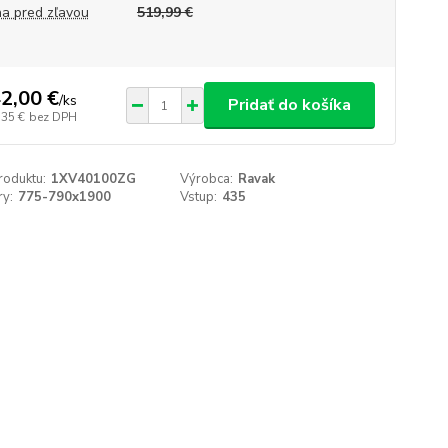
a pred zľavou
519,99 €
2,00 €
/
ks
Pridať do košíka
,35 €
bez DPH
roduktu:
1XV40100ZG
Výrobca:
Ravak
y:
775-790x1900
Vstup:
435