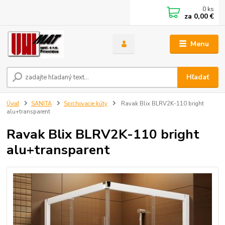
0
ks
za
0,00 €
Menu
Hľadať
Úvod
SANITA
Sprchovacie kúty
Ravak Blix BLRV2K-110 bright
alu+transparent
Ravak Blix BLRV2K-110 bright
alu+transparent