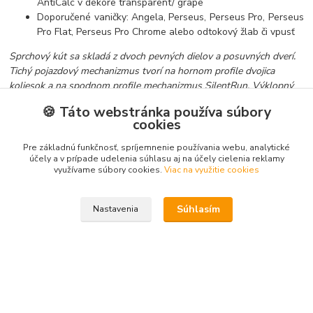
AntiCalc v dekore transparent/ grape
Doporučené vaničky: Angela, Perseus, Perseus Pro, Perseus
Pro Flat, Perseus Pro Chrome alebo odtokový žlab či vpusť
Sprchový kút sa skladá z dvoch pevných dielov a posuvných dverí.
Tichý pojazdový mechanizmus tvorí na hornom profile dvojica
koliesok a na spodnom profile mechanizmus
SilentRun
. Výklopný
mechanizmus dverí vám zjednoduší údržbu. Vďaka nadstavovacím
🍪 Táto webstránka používa súbory
profilom (BLNPS) môžete sprispôsobiť stavebný otvor až o 2 cm
cookies
z každej strany. Nemusíte tak zbytočne platiť za výrobu drahého
atypu.
Pre základnú funkčnosť, spríjemnenie používania webu, analytické
účely a v prípade udelenia súhlasu aj na účely cielenia reklamy
využívame súbory cookies.
Viac na využitie cookies
Tovar zaradený v kategóriách
Súhlasím
Nastavenia
Sprchovacie kúty
Dvere do niky