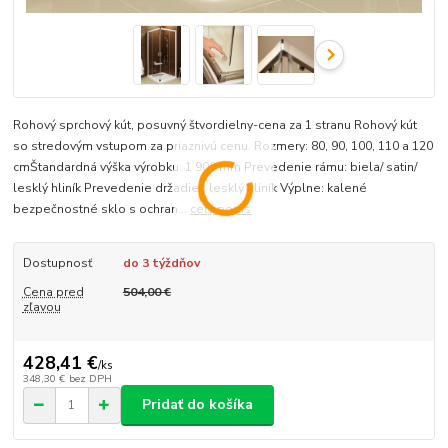
Rohový sprchový kút, posuvný štvordielny-cena za 1 stranu Rohový kút
so stredovým vstupom za priaznivú cenu. Rozmery: 80, 90, 100, 110 a 120
cmŠtandardná výška výrobku: 1 900 mm Prevedenie rámu: biela/ satin/
lesklý hliník Prevedenie držadiel: lesklý hliník Výplne: kalené
bezpečnostné sklo s ochran...
celý popis
Dostupnosť
do 3 týždňov
Cena pred
504,00 €
zľavou
428,41 €
/
ks
348,30 €
bez DPH
Pridať do košíka