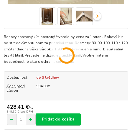
Rohový sprchový kút, posuvný štvordielny-cena za 1 stranu Rohový kút
so stredovým vstupom za priaznivú cenu. Rozmery: 80, 90, 100, 110 a 120
cmŠtandardná výška výrobku: 1 900 mm Prevedenie rámu: biela/ satin/
lesklý hliník Prevedenie držadiel: lesklý hliník Výplne: kalené
bezpečnostné sklo s ochran...
celý popis
Dostupnosť
do 3 týždňov
Cena pred
504,00 €
zľavou
428,41 €
/
ks
348,30 €
bez DPH
Pridať do košíka