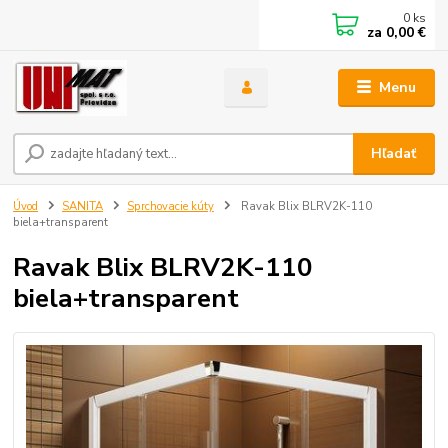
0
ks
za
0,00 €
Menu
Hľadať
Úvod
SANITA
Sprchovacie kúty
Ravak Blix BLRV2K-110
biela+transparent
Ravak Blix BLRV2K-110
biela+transparent