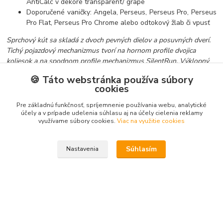
AntiCalc v dekore transparent/ grape
Doporučené vaničky: Angela, Perseus, Perseus Pro, Perseus
Pro Flat, Perseus Pro Chrome alebo odtokový žlab či vpusť
Sprchový kút sa skladá z dvoch pevných dielov a posuvných dverí.
Tichý pojazdový mechanizmus tvorí na hornom profile dvojica
koliesok a na spodnom profile mechanizmus
SilentRun
. Výklopný
mechanizmus dverí vám zjednoduší údržbu. Vďaka nadstavovacím
🍪 Táto webstránka používa súbory
profilom (BLNPS) môžete sprispôsobiť stavebný otvor až o 2 cm
cookies
z každej strany. Nemusíte tak zbytočne platiť za výrobu drahého
atypu.
Pre základnú funkčnosť, spríjemnenie používania webu, analytické
účely a v prípade udelenia súhlasu aj na účely cielenia reklamy
využívame súbory cookies.
Viac na využitie cookies
Tovar zaradený v kategóriách
Súhlasím
Nastavenia
Sprchovacie kúty
Dvere do niky