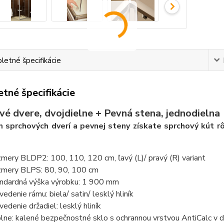
etné špecifikácie
tné špecifikácie
vé dvere, dvojdielne + Pevná stena, jednodielna
 sprchových dverí a pevnej steny získate sprchový kút r
mery BLDP2: 100, 110, 120 cm, ľavý (L)/ pravý (R) variant
mery BLPS: 80, 90, 100 cm
ndardná výška výrobku: 1 900 mm
vedenie rámu: biela/ satin/ lesklý hliník
vedenie držadiel: lesklý hliník
lne: kalené bezpečnostné sklo s ochrannou vrstvou AntiCalc v 