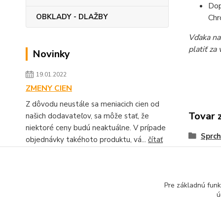
Dop
OBKLADY - DLAŽBY
Chr
Vďaka na
platiť za
Novinky
19.01.2022
ZMENY CIEN
Z dôvodu neustále sa meniacich cien od
Tovar 
našich dodavateľov, sa môže stať, že
niektoré ceny budú neaktuálne. V prípade
Sprch
objednávky takéhoto produktu, vá...
čítať
celé
Zobraziť všetky novinky
Pre základnú funk
ú