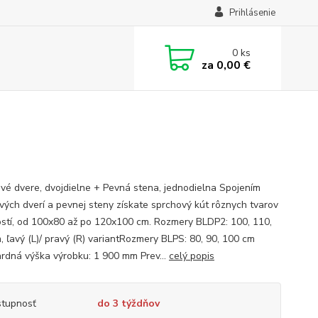
Prihlásenie
0
ks
za
0,00 €
vé dvere, dvojdielne + Pevná stena, jednodielna Spojením
vých dverí a pevnej steny získate sprchový kút rôznych tvarov
ostí, od 100x80 až po 120x100 cm. Rozmery BLDP2: 100, 110,
, ľavý (L)/ pravý (R) variantRozmery BLPS: 80, 90, 100 cm
rdná výška výrobku: 1 900 mm Prev...
celý popis
tupnosť
do 3 týždňov