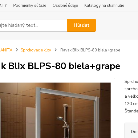
KTY
Podmienky súťaže
Osobné údaje
Katalogy na stiahnutie
Hľadať
SANITA
Sprchovacie kúty
Ravak Blix BLPS-80 biela+grape
k Blix BLPS-80 biela+grape
Sprcho
sprcho
a veľk
120 cm
Štanda
Dos