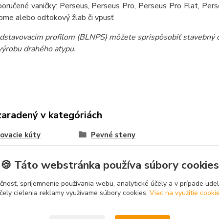
oručené vaničky: Perseus, Perseus Pro, Perseus Pro Flat, Pers
ome alebo odtokový žlab či vpusť
dstavovacím profilom (BLNPS) môžete sprispôsobiť stavebný ot
 výrobu drahého atypu.
zaradený v kategóriách
ovacie kúty
Pevné steny
🍪 Táto webstránka používa súbory cookies
čnosť, spríjemnenie používania webu, analytické účely a v prípade udel
čely cielenia reklamy využívame súbory cookies.
Viac na využitie cooki