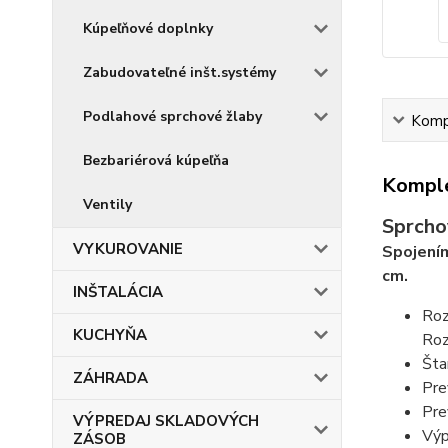
Kúpeľňové doplnky
Zabudovateľné inšt.systémy
Podlahové sprchové žlaby
Kompl
Bezbariérová kúpeľňa
Komple
Ventily
Sprcho
VYKUROVANIE
Spojením
cm.
INŠTALÁCIA
Roz
KUCHYŇA
Roz
Šta
ZÁHRADA
Pre
Pre
VÝPREDAJ SKLADOVÝCH
Výp
ZÁSOB