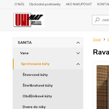
O NÁS
Obchodné podmienky
AKO NAKUPOVAT
KONTA
Úvod
SANITA
Rava
Vane
Sprchovacie kúty
Štvorcové kúty
Štvrťkruhové kúty
Obdĺžníkové kúty
Dvere do niky