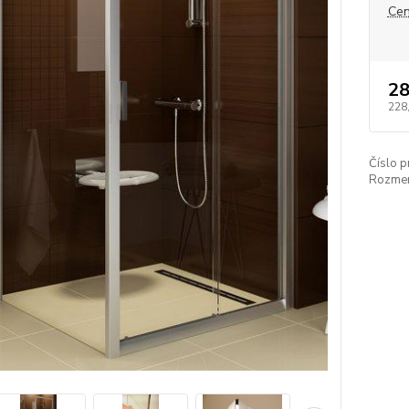
Cen
28
228
Číslo p
Rozmer