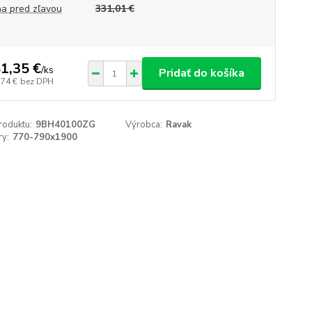
a pred zľavou
331,01 €
1,35 €
/
ks
Pridať do košíka
,74 €
bez DPH
roduktu:
9BH40100ZG
Výrobca:
Ravak
y:
770-790x1900