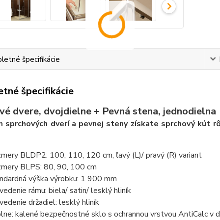
etné špecifikácie
tné špecifikácie
vé dvere, dvojdielne + Pevná stena, jednodielna
 sprchových dverí a pevnej steny získate sprchový kút r
mery BLDP2: 100, 110, 120 cm, ľavý (L)/ pravý (R) variant
mery BLPS: 80, 90, 100 cm
ndardná výška výrobku: 1 900 mm
vedenie rámu: biela/ satin/ lesklý hliník
vedenie držadiel: lesklý hliník
lne: kalené bezpečnostné sklo s ochrannou vrstvou AntiCalc v 