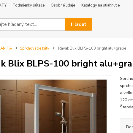
KTY
Podmienky súťaže
Osobné údaje
Katalogy na stiahnutie
Hľadať
SANITA
Sprchovacie kúty
Ravak Blix BLPS-100 bright alu+grape
k Blix BLPS-100 bright alu+gr
Sprcho
sprcho
a veľk
120 cm
Štanda
Dos