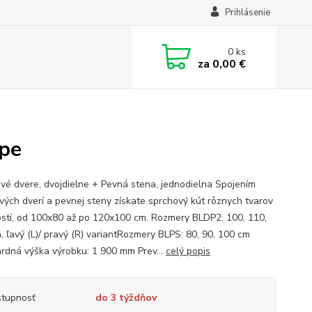
Prihlásenie
0
ks
za
0,00 €
ape
vé dvere, dvojdielne + Pevná stena, jednodielna Spojením
vých dverí a pevnej steny získate sprchový kút rôznych tvarov
ostí, od 100x80 až po 120x100 cm. Rozmery BLDP2: 100, 110,
, ľavý (L)/ pravý (R) variantRozmery BLPS: 80, 90, 100 cm
rdná výška výrobku: 1 900 mm Prev...
celý popis
tupnosť
do 3 týždňov