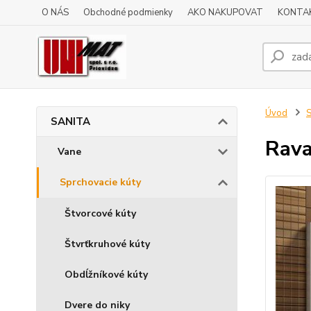
O NÁS
Obchodné podmienky
AKO NAKUPOVAT
KONTA
Úvod
SANITA
Rava
Vane
Sprchovacie kúty
Štvorcové kúty
Štvrťkruhové kúty
Obdĺžníkové kúty
Dvere do niky