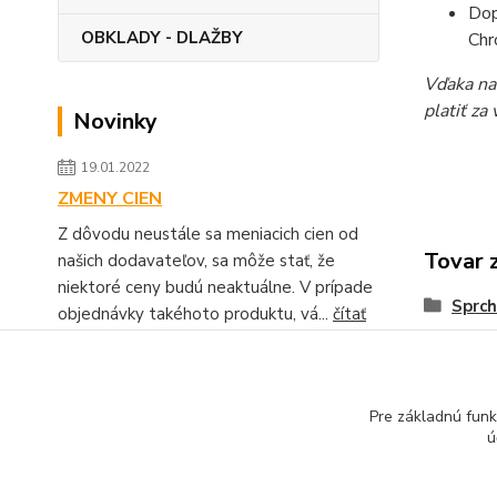
Dop
OBKLADY - DLAŽBY
Chr
Vďaka na
platiť za
Novinky
19.01.2022
ZMENY CIEN
Z dôvodu neustále sa meniacich cien od
Tovar 
našich dodavateľov, sa môže stať, že
niektoré ceny budú neaktuálne. V prípade
Sprch
objednávky takéhoto produktu, vá...
čítať
celé
Zobraziť všetky novinky
Pre základnú funk
ú