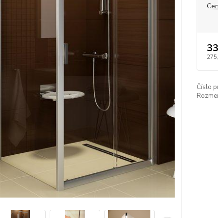
Cen
33
275
Číslo p
Rozmer