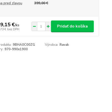
a pred zľavou
399,00 €
9,15 €
/
ks
Pridať do košíka
,73 €
bez DPH
roduktu:
9BHA0C00ZG
Výrobca:
Ravak
y:
970-990x1900