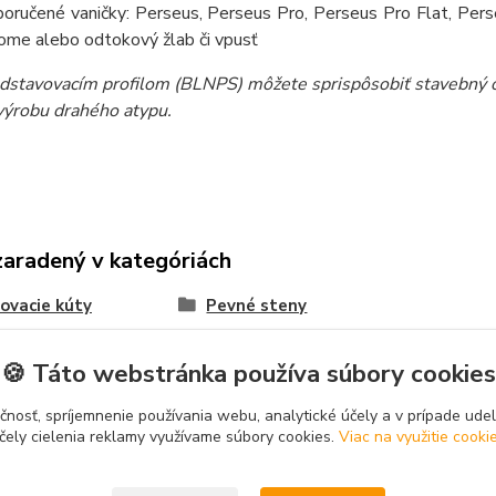
oručené vaničky: Perseus, Perseus Pro, Perseus Pro Flat, Pers
ome alebo odtokový žlab či vpusť
dstavovacím profilom (BLNPS) môžete sprispôsobiť stavebný ot
 výrobu drahého atypu.
zaradený v kategóriách
ovacie kúty
Pevné steny
🍪 Táto webstránka používa súbory cookies
čnosť, spríjemnenie používania webu, analytické účely a v prípade udel
čely cielenia reklamy využívame súbory cookies.
Viac na využitie cooki