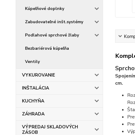
Kúpeľňové doplnky
Zabudovateľné inšt.systémy
Podlahové sprchové žlaby
Kompl
Bezbariérová kúpeľňa
Komple
Ventily
Sprcho
VYKUROVANIE
Spojením
cm.
INŠTALÁCIA
Roz
KUCHYŇA
Roz
Šta
ZÁHRADA
Pre
Pre
VÝPREDAJ SKLADOVÝCH
Výp
ZÁSOB