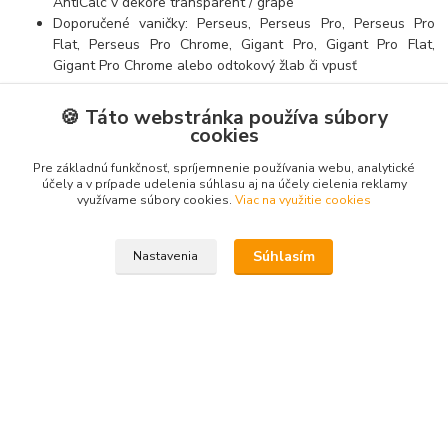
AntiCalc v dekore transparent / grape
Doporučené vaničky: Perseus, Perseus Pro, Perseus Pro
Flat, Perseus Pro Chrome, Gigant Pro, Gigant Pro Flat,
Gigant Pro Chrome alebo odtokový žlab či vpusť
Výrobok sa skladá z jedného pevného rovného dielu a z jedného
🍪 Táto webstránka používa súbory
rovného posuvného, ktorý tvorí dvere. Výklopný mechanizmus dverí
cookies
vám zjednoduší údržbu. Nemusíte tak zbytočne platiť za výrobu
drahého atypu.
Pre základnú funkčnosť, spríjemnenie používania webu, analytické
účely a v prípade udelenia súhlasu aj na účely cielenia reklamy
využívame súbory cookies.
Viac na využitie cookies
Tovar zaradený v kategóriách
Súhlasím
Nastavenia
Sprchovacie kúty
Dvere do niky
Vytvorené na
Eshop-rychlo.sk