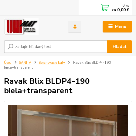
0
ks
za
0,00 €
Menu
Hľadať
Úvod
SANITA
Sprchovacie kúty
Ravak Blix BLDP4-190
biela+transparent
Ravak Blix BLDP4-190
biela+transparent