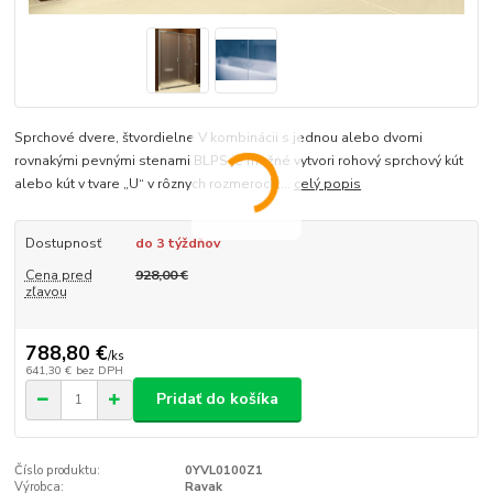
Sprchové dvere, štvordielne V kombinácii s jednou alebo dvomi
rovnakými pevnými stenami BLPS je možné vytvori rohový sprchový kút
alebo kút v tvare „U“ v rôznych rozmeroch,...
celý popis
Dostupnosť
do 3 týždňov
Cena pred
928,00 €
zľavou
788,80 €
/
ks
641,30 €
bez DPH
Pridať do košíka
Číslo produktu:
0YVL0100Z1
Výrobca:
Ravak