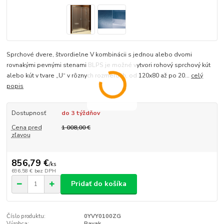
Sprchové dvere, štvordielne V kombinácii s jednou alebo dvomi
rovnakými pevnými stenami BLPS je možné vytvori rohový sprchový kút
alebo kút v tvare „U“ v rôznych rozmeroch, od 120x80 až po 20...
celý
popis
Dostupnosť
do 3 týždňov
Cena pred
1 008,00 €
zľavou
856,79 €
/
ks
696,58 €
bez DPH
Pridať do košíka
Číslo produktu:
0YVY0100ZG
Výrobca:
Ravak