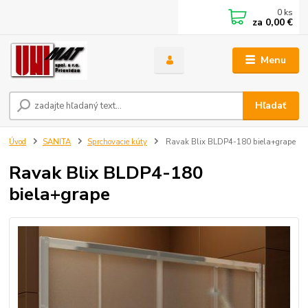
0
ks
za
0,00 €
Menu
Hľadať
Úvod
SANITA
Sprchovacie kúty
Ravak Blix BLDP4-180 biela+grape
Ravak Blix BLDP4-180
biela+grape