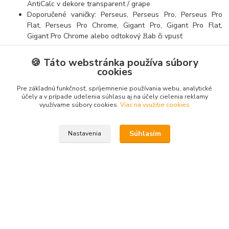
AntiCalc v dekore transparent / grape
Doporučené vaničky: Perseus, Perseus Pro, Perseus Pro
Flat, Perseus Pro Chrome, Gigant Pro, Gigant Pro Flat,
Gigant Pro Chrome alebo odtokový žlab či vpusť
Výrobok sa skladá z jedného pevného rovného dielu a z jedného
🍪 Táto webstránka používa súbory
rovného posuvného, ktorý tvorí dvere. Výklopný mechanizmus dverí
cookies
vám zjednoduší údržbu. Nemusíte tak zbytočne platiť za výrobu
drahého atypu.
Pre základnú funkčnosť, spríjemnenie používania webu, analytické
účely a v prípade udelenia súhlasu aj na účely cielenia reklamy
využívame súbory cookies.
Viac na využitie cookies
Tovar zaradený v kategóriách
Súhlasím
Nastavenia
Sprchovacie kúty
Dvere do niky
Vytvorené na
Eshop-rychlo.sk