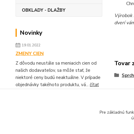
Chr
OBKLADY - DLAŽBY
Výrobok 
dverí vá
Novinky
19.01.2022
ZMENY CIEN
Tovar 
Z dôvodu neustále sa meniacich cien od
našich dodavateľov, sa môže stať, že
Sprch
niektoré ceny budú neaktuálne. V prípade
objednávky takéhoto produktu, vá...
čítať
celé
Zobraziť všetky novinky
Pre základnú funk
ú