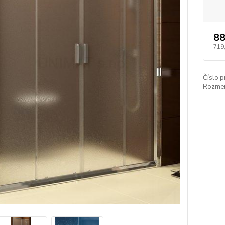
88
719
Číslo p
Rozmer