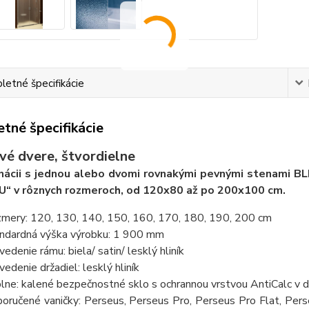
etné špecifikácie
tné špecifikácie
vé dvere, štvordielne
ácii s jednou alebo dvomi rovnakými pevnými stenami BL
„U“ v rôznych rozmeroch, od 120x80 až po 200x100 cm.
mery: 120, 130, 140, 150, 160, 170, 180, 190, 200 cm
ndardná výška výrobku: 1 900 mm
vedenie rámu: biela/ satin/ lesklý hliník
vedenie držadiel: lesklý hliník
lne: kalené bezpečnostné sklo s ochrannou vrstvou AntiCalc v d
oručené vaničky: Perseus, Perseus Pro, Perseus Pro Flat, Pers