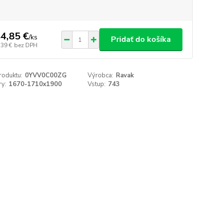
4,85 €
/
ks
Pridať do košíka
,39 €
bez DPH
roduktu:
0YVV0C00ZG
Výrobca:
Ravak
y:
1670-1710x1900
Vstup:
743