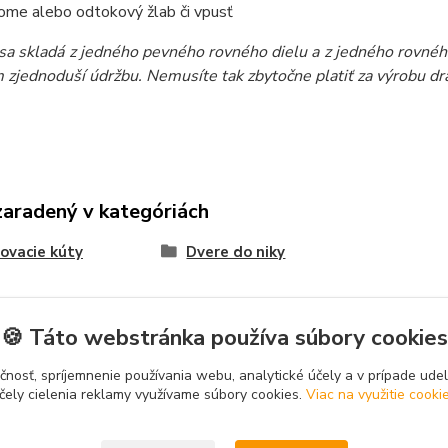
ome alebo odtokový žlab či vpusť
sa skladá z jedného pevného rovného dielu a z jedného rovné
m zjednoduší údržbu. Nemusíte tak zbytočne platiť za výrobu dr
zaradený v kategóriách
ovacie kúty
Dvere do niky
🍪 Táto webstránka používa súbory cookies
čnosť, spríjemnenie používania webu, analytické účely a v prípade udel
čely cielenia reklamy využívame súbory cookies.
Viac na využitie cooki