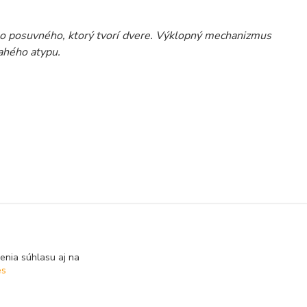
ho posuvného, ktorý tvorí dvere. Výklopný mechanizmus
ahého atypu.
enia súhlasu aj na
es