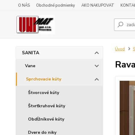
O NÁS
Obchodné podmienky
AKO NAKUPOVAT
KONTA
Úvod
SANITA
Rava
Vane
Sprchovacie kúty
Štvorcové kúty
Štvrťkruhové kúty
Obdĺžníkové kúty
Dvere do niky