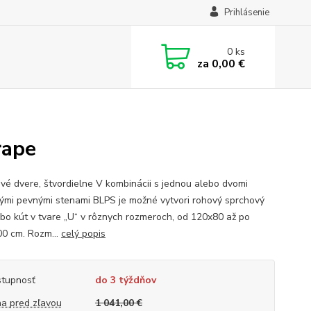
Prihlásenie
0
ks
za
0,00 €
rape
vé dvere, štvordielne V kombinácii s jednou alebo dvomi
ými pevnými stenami BLPS je možné vytvori rohový sprchový
ebo kút v tvare „U“ v rôznych rozmeroch, od 120x80 až po
0 cm. Rozm...
celý popis
tupnosť
do 3 týždňov
a pred zľavou
1 041,00 €