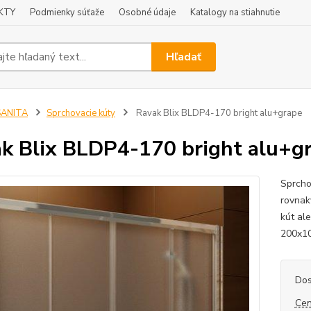
KTY
Podmienky súťaže
Osobné údaje
Katalogy na stiahnutie
Hľadať
SANITA
Sprchovacie kúty
Ravak Blix BLDP4-170 bright alu+grape
k Blix BLDP4-170 bright alu+g
Sprcho
rovnak
kút al
200x10
Dos
Cen