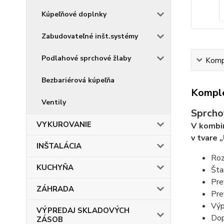
Kúpeľňové doplnky
Zabudovateľné inšt.systémy
Podlahové sprchové žlaby
Kompl
Bezbariérová kúpeľňa
Komple
Ventily
Sprcho
VYKUROVANIE
V kombin
v tvare 
INŠTALÁCIA
Roz
KUCHYŇA
Šta
Pre
ZÁHRADA
Pre
Výp
VÝPREDAJ SKLADOVÝCH
Dop
ZÁSOB