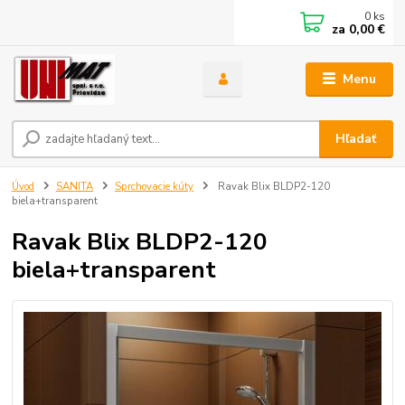
0
ks
za
0,00 €
Menu
Hľadať
Úvod
SANITA
Sprchovacie kúty
Ravak Blix BLDP2-120
biela+transparent
Ravak Blix BLDP2-120
biela+transparent