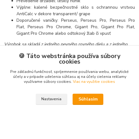
Prevedenie držadiel: lesklý hliník
Výplne: kalené bezpečnostné sklo s ochrannou vrstvou
AntiCalc v dekore transparent/ grape
Doporučené vaničky: Perseus, Perseus Pro, Perseus Pro
Flat, Perseus Pro Chrome, Gigant Pro, Gigant Pro Flat,
Gigant Pro Chrome alebo odtokový žlab či vpusť
Výrobok sa skladá z jedného pevného rovného dielu a z jedného
rovného posuvného, ktorý tvorí dvere. Výklopný mechanizmus dverí
🍪 Táto webstránka používa súbory
vám zjednoduší údržbu. Vďaka nadstavovacím profilom (BLNPS)
cookies
môžete sprispôsobiť stavebný otvor až o 2 cm z každej strany.
Nemusíte tak zbytočne platiť za výrobu drahého atypu.
Pre základnú funkčnosť, spríjemnenie používania webu, analytické
účely a v prípade udelenia súhlasu aj na účely cielenia reklamy
využívame súbory cookies.
Viac na využitie cookies
Tovar zaradený v kategóriách
Súhlasím
Nastavenia
Sprchovacie kúty
Dvere do niky