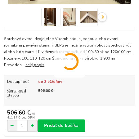
Sprchové dvere, dvojdielne V kombinácii s jednou alebo dvomi
rovnakými pevnými stenami BLPS je možné vytvori rohový sprchový kút
alebo kút v tvare „U“ v rôznych rozmeroch, od 100x80 až po 120x100 cm.
Rozmery: 100, 110, 120 cm Štandardná výška výrobku: 1 900 mm
Preveden...
celý popis
Dostupnosť
do 3 týždňov
Cena pred
596,00 €
zľavou
506,60 €
/
ks
411,87 €
bez DPH
Pridať do košíka