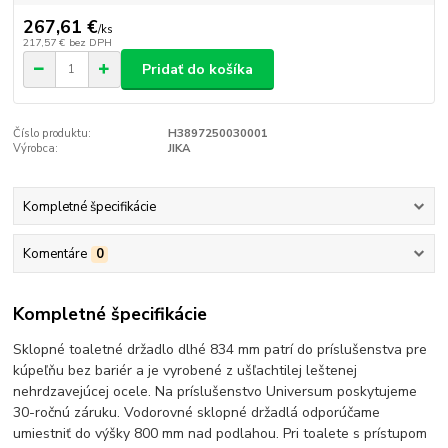
267,61 €
/
ks
217,57 €
bez DPH
Pridať do košíka
Číslo produktu:
H3897250030001
Výrobca:
JIKA
Kompletné špecifikácie
Komentáre
0
Kompletné špecifikácie
Sklopné toaletné držadlo dlhé 834 mm patrí do príslušenstva pre
kúpeľňu bez bariér a je vyrobené z ušľachtilej leštenej
nehrdzavejúcej ocele. Na príslušenstvo Universum poskytujeme
30-ročnú záruku. Vodorovné sklopné držadlá odporúčame
umiestniť do výšky 800 mm nad podlahou. Pri toalete s prístupom