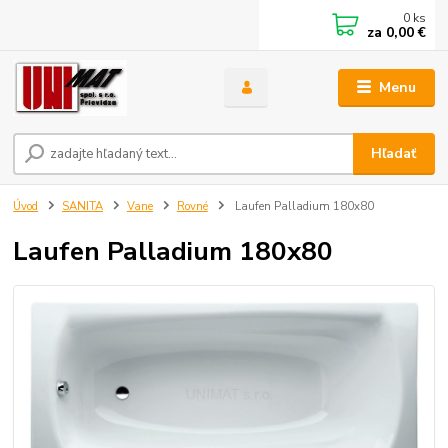
0
ks
za
0,00 €
Menu
Hľadať
Úvod
SANITA
Vane
Rovné
Laufen Palladium 180x80
Laufen Palladium 180x80