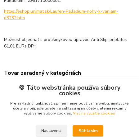
Palladium H2961710000001.
https://eshop.unimat.sk/Laufen-Palladium-nohy-k-vaniam-
d3232.htm
Možnosť objednať s protišmykovou úpravou Anti Slip-príplatok
61,01 EURs DPH.
Tovar zaradený v kategóriách
Rovné
🍪 Táto webstránka používa súbory
cookies
Smaltované
Pre základnú funkčnosť, spríjemnenie používania webu, analytické
Smaltované oceľové
účely a v prípade udelenia súhlasu aj na účely cielenia reklamy
Smaltované oceľové
využívame súbory cookies.
Viac na využitie cookies
Súhlasím
Nastavenia