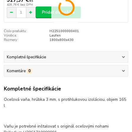
/
ks
428,76 €
bez DPH
Pridať do košíka
Číslo produktu:
H2251000000401
Výrobca:
Laufen
Rozmery:
1800x800x430
Kompletné špecifikácie
Komentáre
0
Kompletné špecifikácie
Oceľová vaňa, hrúbka 3 mm, s protihlukovou izoláciou, objem 165
l
Vaňu je potrebné inštalovať s originál oceľovými nohami