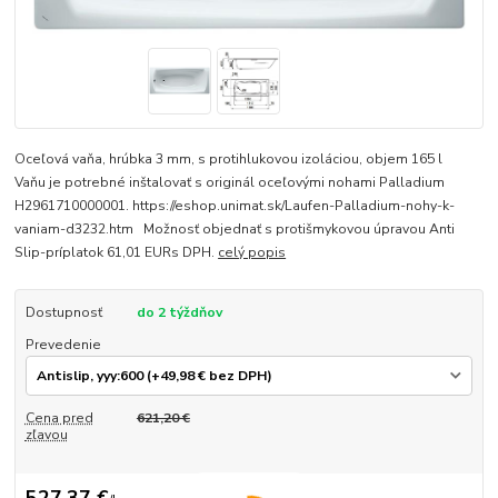
Oceľová vaňa, hrúbka 3 mm, s protihlukovou izoláciou, objem 165 l
Vaňu je potrebné inštalovať s originál oceľovými nohami Palladium
H2961710000001. https://eshop.unimat.sk/Laufen-Palladium-nohy-k-
vaniam-d3232.htm Možnosť objednať s protišmykovou úpravou Anti
Slip-príplatok 61,01 EURs DPH.
celý popis
Dostupnosť
do 2 týždňov
Prevedenie
Cena pred
621,20 €
zľavou
527,37 €