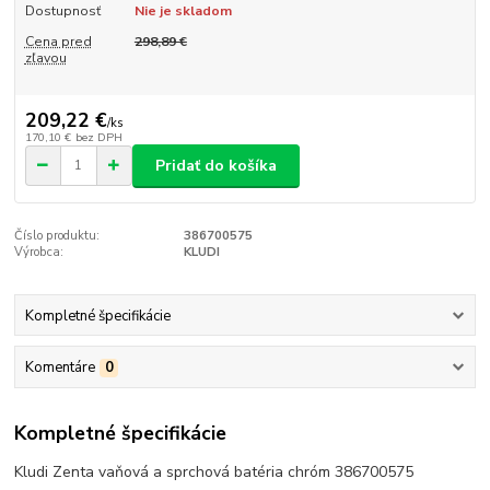
Dostupnosť
Nie je skladom
Cena pred
298,89 €
zľavou
209,22 €
/
ks
170,10 €
bez DPH
Pridať do košíka
Číslo produktu:
386700575
Výrobca:
KLUDI
Kompletné špecifikácie
Komentáre
0
Kompletné špecifikácie
Kludi Zenta vaňová a sprchová batéria chróm 386700575