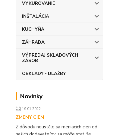
VYKUROVANIE
INŠTALÁCIA
KUCHYŇA
ZÁHRADA
VÝPREDAJ SKLADOVÝCH
ZÁSOB
OBKLADY - DLAŽBY
Novinky
19.01.2022
ZMENY CIEN
Z dôvodu neustále sa meniacich cien od
našich dodavateľov, sa môže stať, že