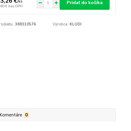
3,26 €
/
ks
Pridať do košíka
,60 €
bez DPH
roduktu:
388310576
Výrobca:
KLUDI
Komentáre
0