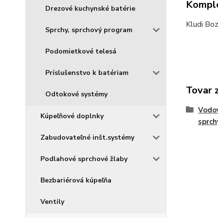
Komple
Drezové kuchynské batérie
Kludi Bo
Sprchy, sprchový program
Podomietkové telesá
Príslušenstvo k batériam
Tovar 
Odtokové systémy
Vodov
Kúpeľňové doplnky
sprch
Zabudovateľné inšt.systémy
Podlahové sprchové žlaby
Bezbariérová kúpeľňa
Ventily