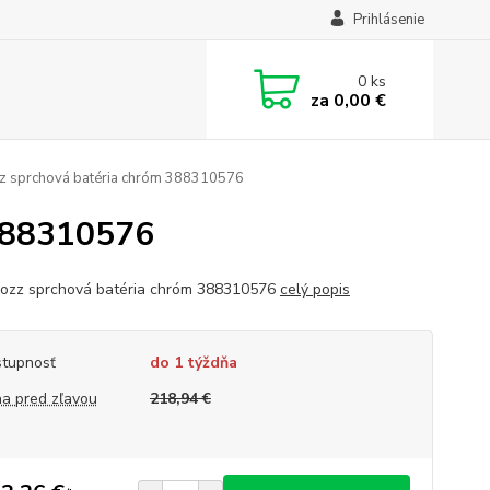
Prihlásenie
0
ks
za
0,00 €
z sprchová batéria chróm 388310576
 388310576
Bozz sprchová batéria chróm 388310576
celý popis
tupnosť
do 1 týždňa
a pred zľavou
218,94 €