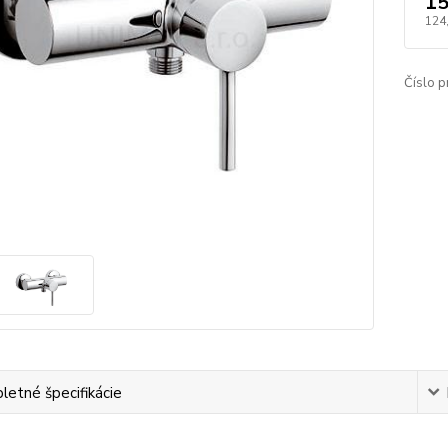
15
124
Číslo p
etné špecifikácie