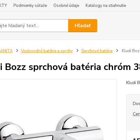
KTY
Podmienky súťaže
Osobné údaje
Katalogy na stiahnutie
Hľadať
SANITA
Vodovodné batérie a sprchy
Sprchové batérie
Kludi Boz
i Bozz sprchová batéria chróm
Kludi 
Dos
Cen