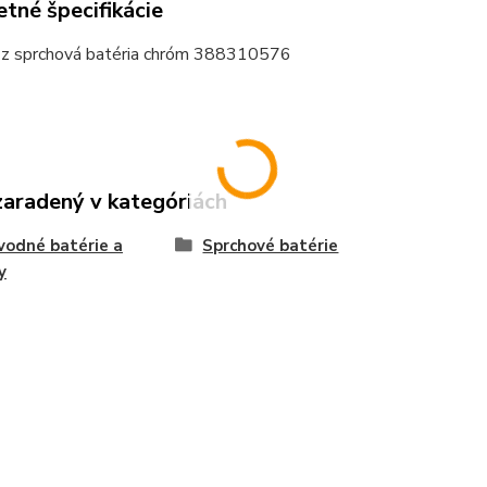
tné špecifikácie
zz sprchová batéria chróm 388310576
zaradený v kategóriách
odné batérie a
Sprchové batérie
y