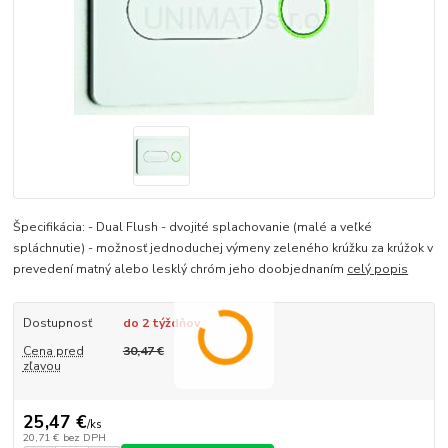
Špecifikácia: - Dual Flush - dvojité splachovanie (malé a veľké
spláchnutie) - možnosť jednoduchej výmeny zeleného krúžku za krúžok v
prevedení matný alebo lesklý chróm jeho doobjednaním
celý popis
Dostupnosť
do 2 týždňov
Cena pred
30,47 €
zľavou
25,47 €
/
ks
20,71 €
bez DPH