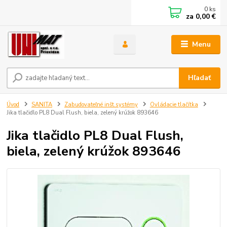
0
ks
za
0,00 €
Menu
Hľadať
Úvod
SANITA
Zabudovateľné inšt.systémy
Ovládacie tlačítka
Jika tlačidlo PL8 Dual Flush, biela, zelený krúžok 893646
Jika tlačidlo PL8 Dual Flush,
biela, zelený krúžok 893646