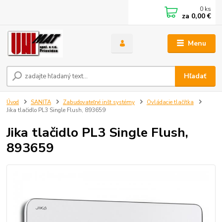
0
ks
za
0,00 €
Menu
Hľadať
Úvod
SANITA
Zabudovateľné inšt.systémy
Ovládacie tlačítka
Jika tlačidlo PL3 Single Flush, 893659
Jika tlačidlo PL3 Single Flush,
893659