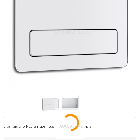
Jika tlačidlo PL3 Single Flush, 893659
celý popis