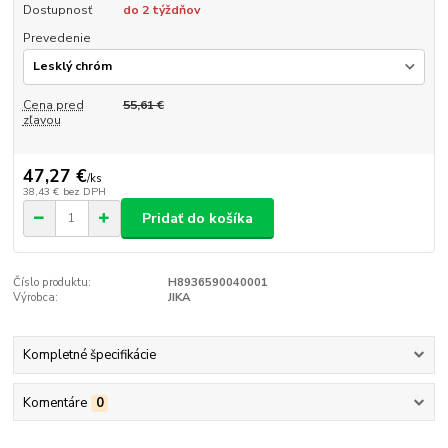
Dostupnosť
do 2 týždňov
Prevedenie
Cena pred
55,61 €
zľavou
47,27 €
/
ks
38,43 €
bez DPH
Pridať do košíka
Číslo produktu:
H8936590040001
Výrobca:
JIKA
Kompletné špecifikácie
Komentáre
0