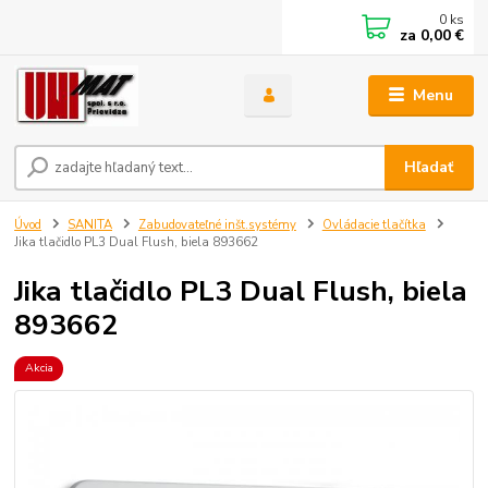
0
ks
za
0,00 €
Menu
Hľadať
Úvod
SANITA
Zabudovateľné inšt.systémy
Ovládacie tlačítka
Jika tlačidlo PL3 Dual Flush, biela 893662
Jika tlačidlo PL3 Dual Flush, biela
893662
Akcia