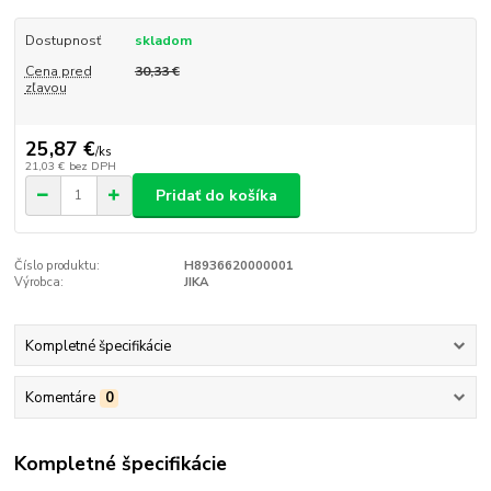
Dostupnosť
skladom
Cena pred
30,33 €
zľavou
25,87 €
/
ks
21,03 €
bez DPH
Pridať do košíka
Číslo produktu:
H8936620000001
Výrobca:
JIKA
Kompletné špecifikácie
Komentáre
0
Kompletné špecifikácie