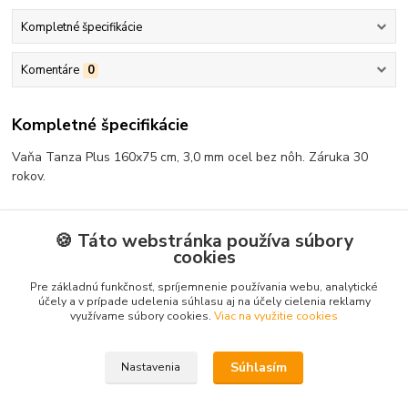
Kompletné špecifikácie
Komentáre
0
Kompletné špecifikácie
Vaňa Tanza Plus 160x75 cm, 3,0 mm ocel bez nôh. Záruka 30
rokov.
🍪 Táto webstránka používa súbory
cookies
Tovar zaradený v kategóriách
Pre základnú funkčnosť, spríjemnenie používania webu, analytické
Vane
účely a v prípade udelenia súhlasu aj na účely cielenia reklamy
Rovné
využívame súbory cookies.
Viac na využitie cookies
Súhlasím
Nastavenia