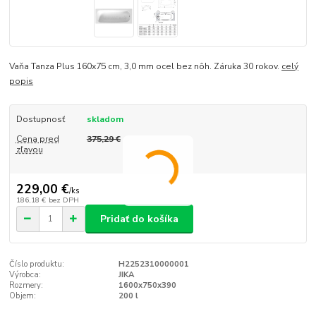
Vaňa Tanza Plus 160x75 cm, 3,0 mm ocel bez nôh. Záruka 30 rokov.
celý
popis
Dostupnosť
skladom
Cena pred
375,29 €
zľavou
229,00 €
/
ks
186,18 €
bez DPH
Pridať do košíka
Číslo produktu:
H2252310000001
Výrobca:
JIKA
Rozmery:
1600x750x390
Objem:
200 l