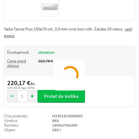
Vaňa Tanza Plus 150x70 cm, 3,0 mm ocel bez nôh. Záruka 30 rokov..
celý
popis
Dostupnosť
skladom
Cena pred
323,76 €
zľavou
220,17 €
/
ks
179,00 €
bez DPH
Pridať do košíka
Číslo produktu:
H2251910000001
Výrobca:
JIKA
Rozmery:
1600x700x390
Objem:
180 l