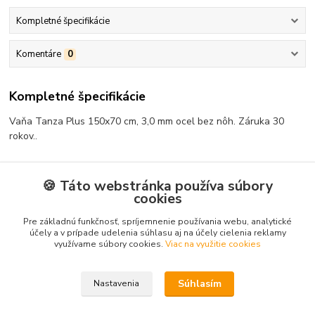
Kompletné špecifikácie
Komentáre
0
Kompletné špecifikácie
Vaňa Tanza Plus 150x70 cm, 3,0 mm ocel bez nôh. Záruka 30
rokov..
🍪 Táto webstránka používa súbory
cookies
Tovar zaradený v kategóriách
Pre základnú funkčnosť, spríjemnenie používania webu, analytické
Vane
účely a v prípade udelenia súhlasu aj na účely cielenia reklamy
Rovné
využívame súbory cookies.
Viac na využitie cookies
Súhlasím
Nastavenia