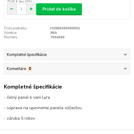
75,00 €
bez DPH
Pridať do košíka
Číslo produktu:
H2968360000001
Výrobca:
JIKA
Rozmery:
700x560
Kompletné špecifikácie
Komentáre
0
Kompletné špecifikácie
- čelný panel k vani Lyra
- súprava na upevnenie panela súčasťou
- záruka 5 rokov