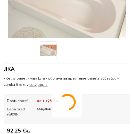
JIKA
- čelný panel k vani Lyra - súprava na upevnenie panela súčasťou -
záruka 5 rokov
celý popis
Dostupnosť
do 1 týždňa
Cena pred
116,78 €
zľavou
92,25 €
/
ks