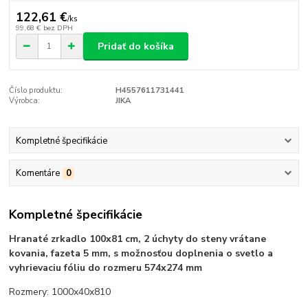
122,61 €
/
ks
99,68 €
bez DPH
Pridať do košíka
Číslo produktu:
H4557611731441
Výrobca:
JIKA
Kompletné špecifikácie
Komentáre
0
Kompletné špecifikácie
Hranaté zrkadlo 100x81 cm, 2 úchyty do steny vrátane
kovania, fazeta 5 mm, s možnosťou doplnenia o svetlo a
vyhrievaciu fóliu do rozmeru 574x274 mm
Rozmery: 1000x40x810