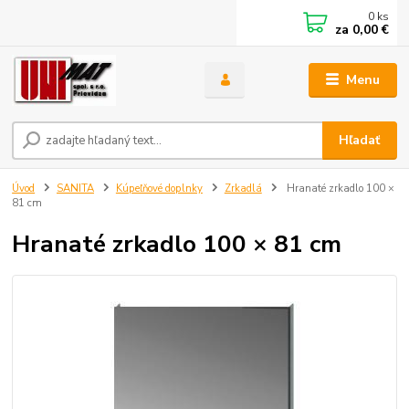
0
ks
za
0,00 €
Menu
Hľadať
Úvod
SANITA
Kúpeľňové doplnky
Zrkadlá
Hranaté zrkadlo 100 ×
81 cm
Hranaté zrkadlo 100 × 81 cm