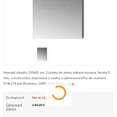
Hranaté zrkadlo 100x81 cm, 2 úchyty do steny vrátane kovania, fazeta 5
mm, s možnosťou doplnenia o svetlo a vyhrievaciu fóliu do rozmeru
574x274 mm Rozmery: 1000x40x810
celý popis
Dostupnosť
Nie je skladom
Cena pred
144,25 €
zľavou