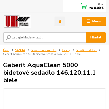
0
ks
za
0,00 €
Menu
Hľadať
Úvod
SANITA
Sanitárna keramika
Bidety
Sedátka bidetové
Geberit AquaClean 5000 bidetové sedadlo 146.120.11.1 biele
Geberit AquaClean 5000
bidetové sedadlo 146.120.11.1
biele