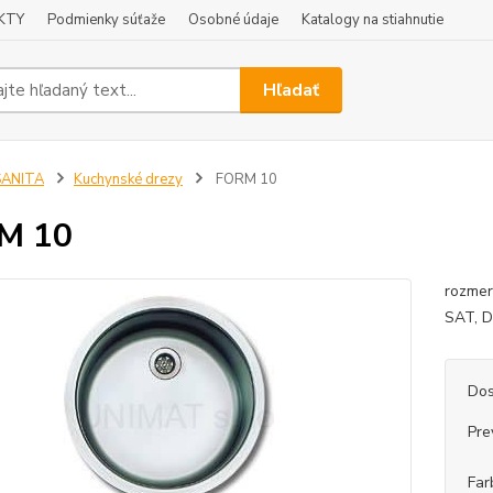
KTY
Podmienky súťaže
Osobné údaje
Katalogy na stiahnutie
Hľadať
SANITA
Kuchynské drezy
FORM 10
M 10
rozmer
SAT, D
Dos
Pre
Far