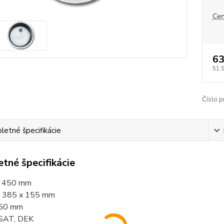
Cen
63
51,
Číslo p
etné špecifikácie
tné špecifikácie
Ø 450 mm
Ø 385 x 155 mm
450 mm
 SAT, DEK