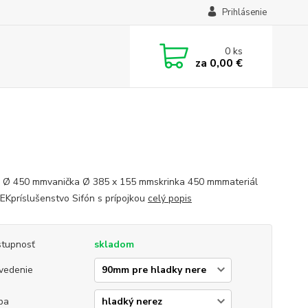
Prihlásenie
0
ks
za
0,00 €
 Ø 450 mmvanička Ø 385 x 155 mmskrinka 450 mmmateriál
EKpríslušenstvo Sifón s prípojkou
celý popis
tupnosť
skladom
vedenie
ba