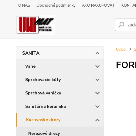
O NÁS
Obchodné podmienky
AKO NAKUPOVAT
KONTA
Úvod
SANITA
FOR
Vane
Sprchovacie kúty
Sprchové vaničky
Sanitárna keramika
Kuchynské drezy
Nerezové drezy