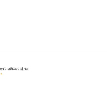
enia súhlasu aj na
es
Vytvorené na
Eshop-rychlo.sk