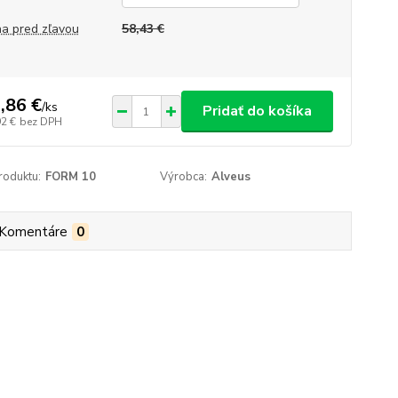
a pred zľavou
58,43 €
,86 €
/
ks
Pridať do košíka
92 €
bez DPH
roduktu:
FORM 10
Výrobca:
Alveus
Komentáre
0