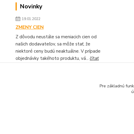
Novinky
19.01.2022
ZMENY CIEN
Z dôvodu neustále sa meniacich cien od
našich dodavateľov, sa môže stať, že
niektoré ceny budú neaktuálne. V prípade
objednávky takéhoto produktu, vá...
čítať
celé
Zobraziť všetky novinky
Pre základnú funk
ú