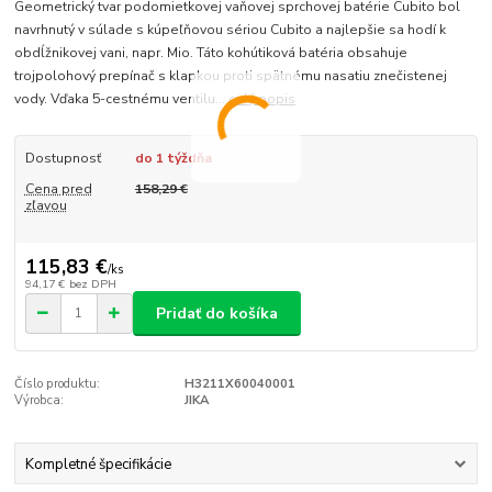
Geometrický tvar podomietkovej vaňovej sprchovej batérie Cubito bol
navrhnutý v súlade s kúpeľňovou sériou Cubito a najlepšie sa hodí k
obdĺžnikovej vani, napr. Mio. Táto kohútiková batéria obsahuje
trojpolohový prepínač s klapkou proti spätnému nasatiu znečistenej
vody. Vďaka 5-cestnému ventilu...
celý popis
Dostupnosť
do 1 týždňa
Cena pred
158,29 €
zľavou
115,83 €
/
ks
94,17 €
bez DPH
Pridať do košíka
Číslo produktu:
H3211X60040001
Výrobca:
JIKA
Kompletné špecifikácie