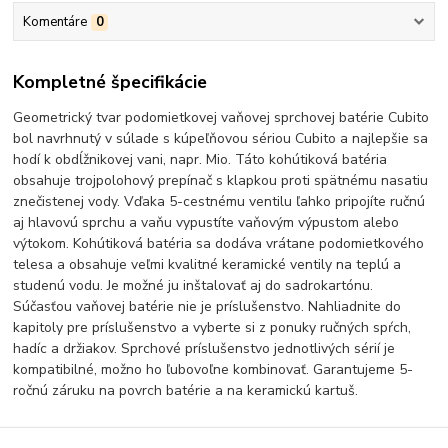
Komentáre
0
Kompletné špecifikácie
Geometrický tvar podomietkovej vaňovej sprchovej batérie Cubito
bol navrhnutý v súlade s kúpeľňovou sériou Cubito a najlepšie sa
hodí k obdĺžnikovej vani, napr. Mio. Táto kohútiková batéria
obsahuje trojpolohový prepínač s klapkou proti spätnému nasatiu
znečistenej vody. Vďaka 5-cestnému ventilu ľahko pripojíte ručnú
aj hlavovú sprchu a vaňu vypustíte vaňovým výpustom alebo
výtokom. Kohútiková batéria sa dodáva vrátane podomietkového
telesa a obsahuje veľmi kvalitné keramické ventily na teplú a
studenú vodu. Je možné ju inštalovať aj do sadrokartónu.
Súčasťou vaňovej batérie nie je príslušenstvo. Nahliadnite do
kapitoly pre príslušenstvo a vyberte si z ponuky ručných spŕch,
hadíc a držiakov. Sprchové príslušenstvo jednotlivých sérií je
kompatibilné, možno ho ľubovoľne kombinovať. Garantujeme 5-
ročnú záruku na povrch batérie a na keramickú kartuš.