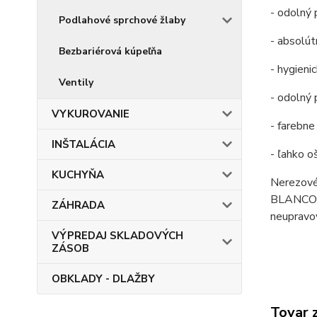
- odolný 
Podlahové sprchové žlaby
- absolú
Bezbariérová kúpeľňa
- hygieni
Ventily
- odolný 
VYKUROVANIE
- farebne
INŠTALÁCIA
- ľahko o
KUCHYŇA
Nerezové 
BLANCOPOL
ZÁHRADA
neupravo
VÝPREDAJ SKLADOVÝCH
ZÁSOB
OBKLADY - DLAŽBY
Tovar 