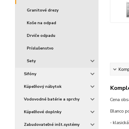
Granitové drezy
Koše na odpad
Drviče odpadu
Príslušenstvo
Sety
Kompl
Sifóny
Kúpeľňový nábytok
Komple
Vodovodné batérie a sprchy
Cena obsa
Blanco po
Kúpeľňové doplnky
- klasick
Zabudovateľné inšt.systémy