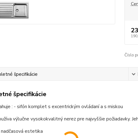
Cen
23
190
Číslo p
etné špecifikácie
tné špecifikácie
huje : - sifón komplet s excentrickým ovládaní a s miskou
užíva výlučne vysokokvalitný nerez pre najvyššie požiadavky. Jeho
á nadčasová estetika