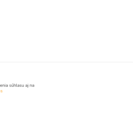
enia súhlasu aj na
es
Vytvorené na
Eshop-rychlo.sk