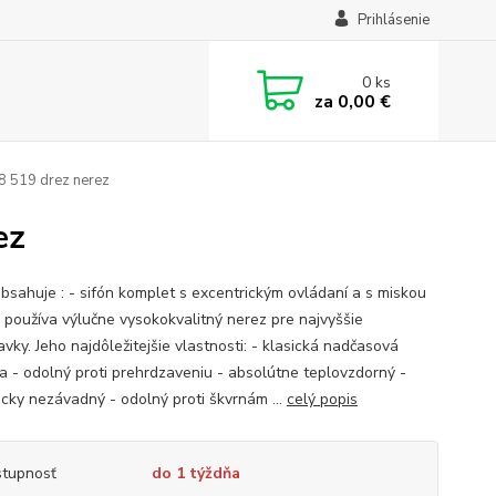
Prihlásenie
0
ks
za
0,00 €
 519 drez nerez
ez
bsahuje : - sifón komplet s excentrickým ovládaní a s miskou
 používa výlučne vysokokvalitný nerez pre najvyššie
vky. Jeho najdôležitejšie vlastnosti: - klasická nadčasová
ka - odolný proti prehrdzaveniu - absolútne teplovzdorný -
icky nezávadný - odolný proti škvrnám ...
celý popis
tupnosť
do 1 týždňa