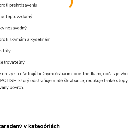
proti prehrdzaveniu
tne teplovzdorný
cky nezávadný
proti škvrnám a kyselinám
 stály
šetrovateľný
drezy sa ošetrujú bežnými čistiacimi prostriedkami, občas je vho
ISH, ktorý odstraňuje malé škrabance, redukuje ľahké stopy po
vaný povrch.
zaradený v kategóriách