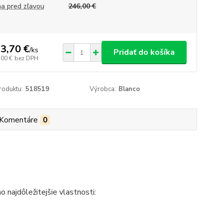
a pred zľavou
246,00 €
3,70 €
/
ks
Pridať do košíka
,00 €
bez DPH
roduktu:
518519
Výrobca:
Blanco
Komentáre
0
 najdôležitejšie vlastnosti: