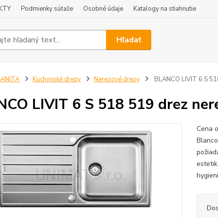
KTY
Podmienky súťaže
Osobné údaje
Katalogy na stiahnutie
Hľadať
SANITA
Kuchynské drezy
Nerezové drezy
BLANCO LIVIT 6 S 518
CO LIVIT 6 S 518 519 drez ner
Cena o
Blanco
požiada
esteti
hygien
Dos