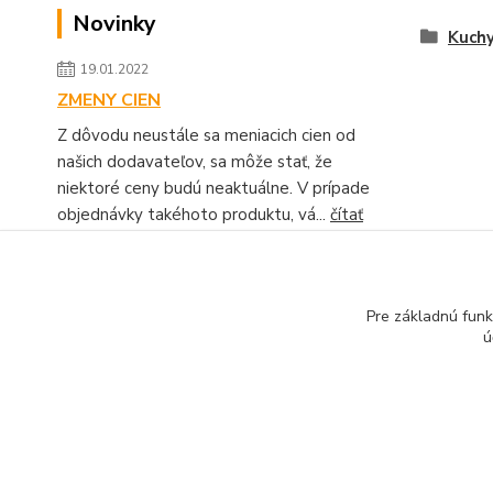
Novinky
Kuchy
19.01.2022
ZMENY CIEN
Z dôvodu neustále sa meniacich cien od
našich dodavateľov, sa môže stať, že
niektoré ceny budú neaktuálne. V prípade
objednávky takéhoto produktu, vá...
čítať
celé
Zobraziť všetky novinky
Pre základnú funk
ú