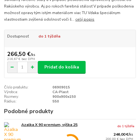
Rakúskeho výrobcu. Aj po rokoch farebná stálosť V prípade poškodenia
možnosť opravy tým istým materiálom viac TU Vďaka špeciálnym
vlastnostiam zvýšená odolnosť voči š...
celý popis
Dostupnosť
do 1 týždňa
266,50 €
/
ks
216,67 €
bez DPH
Pridať do košíka
Číslo produktu:
06909015
Výrobca:
CA-Plast
Rozmery:
900x900x150
Rádius:
550
Podobné produkty
Azalka X 90 premium, výška 25
do 1 týždňa
246,00 €
/
ks
200,00 €
bez DPH