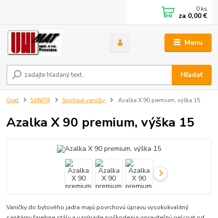
0
ks
za
0,00 €
Menu
Hľadať
Úvod
SANITA
Sprchové vaničky
Azalka X 90 premium, výška 15
Azalka X 90 premium, výška 15
Vaničky do bytového jadra majú povrchovú úpravu vysokokvalitný
sanitárny farebne stály a v prípade poškodenia opraviteľný gelcoat od