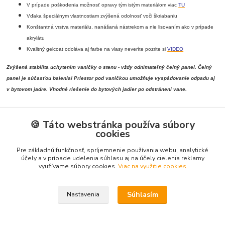
V prípade poškodenia možnosť opravy tým istým materiálom viac
TU
Vďaka špeciálnym vlastnostiam zvýšená odolnosť voči škriabaniu
Konštantná vrstva materiálu, nanášaná nástrekom a nie lisovaním ako v prípade
akrylátu
Kvalitný gelcoat odoláva aj farbe na vlasy neveríte pozrite si
VIDEO
Zvýšená stabilita uchytením vaničky o stenu - vždy odnímateľný
čelný panel. Čelný
panel je súčasťou balenia! Priestor pod vaničkou umožňuje vyspádovanie odpadu aj
v bytovom jadre. Vhodné riešenie do bytových jadier po odstránení vane.
🍪 Táto webstránka používa súbory
cookies
Tovar zaradený v kategóriách
Pre základnú funkčnosť, spríjemnenie používania webu, analytické
Sprchové vaničky
účely a v prípade udelenia súhlasu aj na účely cielenia reklamy
Štvrťkruhové vaničky
využívame súbory cookies.
Viac na využitie cookies
Súhlasím
Nastavenia
Vytvorené na
Eshop-rychlo.sk