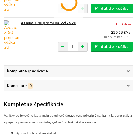
Pridať do košíka
Azalka X 90 premium. výška 20
do 1 týždňa
230,63 €
/
ks
187,50 €
bez DPH
Pridať do košíka
Kompletné špecifikácie
Komentáre
0
Kompletné špecifikácie
Vaničky do bytového jadra majú povrchovú úpravu vysokokvalitný sanitárny farebne stály a
v prípade poškodenia opraviteľný
gelcoat
od Rakúskeho výrobcu
.
Aj po rokoch farebná stálosť