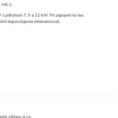
L MK-1.
 príkonom 7, 9 a 11 kW. Pri zapojení na viac
érií doporučujeme minimalizovať.
 Prietokové
samostatné ohrievače
evače
enia súhlasu aj na