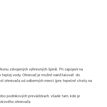
onu zdvojených výhrevných špirál. Pri zapojení na
ku teplej vody. Ohrievač je možné nainštalovať do
ť ohrievača od odberných miest (pre tepelné straty na
alebo podnikových prevádzkach, všade tam, kde je
okového ohrievača.