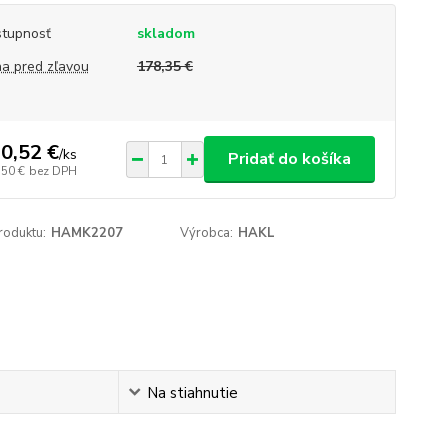
tupnosť
skladom
a pred zľavou
178,35 €
0,52 €
/
ks
Pridať do košíka
,50 €
bez DPH
roduktu:
HAMK2207
Výrobca:
HAKL
Na stiahnutie