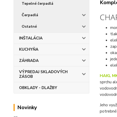
Komple
Tepelné čerpadlá
CHA
Čerpadlá
Ostatné
mon
tla
INŠTALÁCIA
ele
zap
KUCHYŇA
oka
jed
ZÁHRADA
ele
VÝPREDAJ SKLADOVÝCH
HAKL M
ZÁSOB
sprchu al
OBKLADY - DLAŽBY
vodovodné
vodovodn
Jeho využ
Novinky
potrebné 