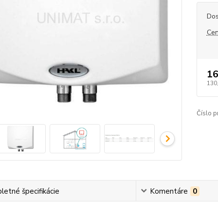
Dos
Cen
16
130
Číslo p
etné špecifikácie
Komentáre
0