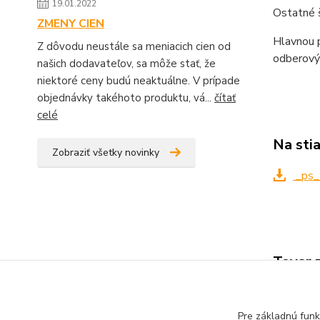
19.01.2022
Ostatné 
ZMENY CIEN
Hlavnou p
Z dôvodu neustále sa meniacich cien od
odberovýc
našich dodavateľov, sa môže stať, že
niektoré ceny budú neaktuálne. V prípade
objednávky takéhoto produktu, vá...
čítať
celé
Na sti
Zobraziť všetky novinky
_ps
Tovar 
VYKU
Pre základnú funk