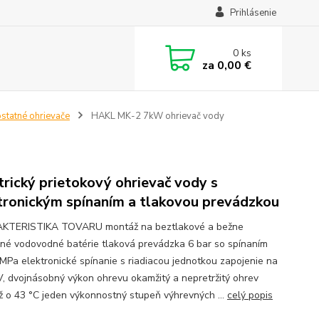
Prihlásenie
0
ks
za
0,00 €
statné ohrievače
HAKL MK-2 7kW ohrievač vody
trický prietokový ohrievač vody s
tronickým spínaním a tlakovou prevádzkou
KTERISTIKA TOVARU montáž na beztlakové a bežne
né vodovodné batérie tlaková prevádzka 6 bar so spínaním
 MPa elektronické spínanie s riadiacou jednotkou zapojenie na
, dvojnásobný výkon ohrevu okamžitý a nepretržitý ohrev
ž o 43 °C jeden výkonnostný stupeň výhrevných ...
celý popis