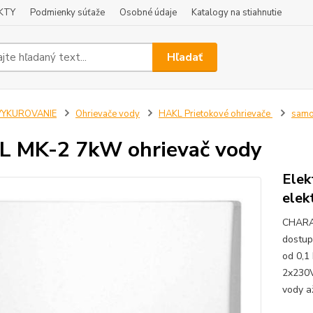
KTY
Podmienky súťaže
Osobné údaje
Katalogy na stiahnutie
Hľadať
VYKUROVANIE
Ohrievače vody
HAKL Prietokové ohrievače
samo
 MK-2 7kW ohrievač vody
Elek
elek
CHARA
dostup
od 0,1
2x230V
vody a