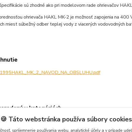
špecifikácie sú zhodné ako pri modelovom rade ohrievačov HAK
rednosťou ohrievača HAKL MK-2 je možnosť zapojenia na 400 V s
h miest súbežný odber teplej vody z viacerých vodovodných bat
ahnutie
_1995HAKL_MK_2_NAVOD_NA_OBSLUHU.pdf
zaradený v kategóriách
🍪 Táto webstránka používa súbory cookies
ROVANIE
Ohrievače vody
HAKL
ohri
čnosť, spríjemnenie používania webu, analytické účely a v prípade udel