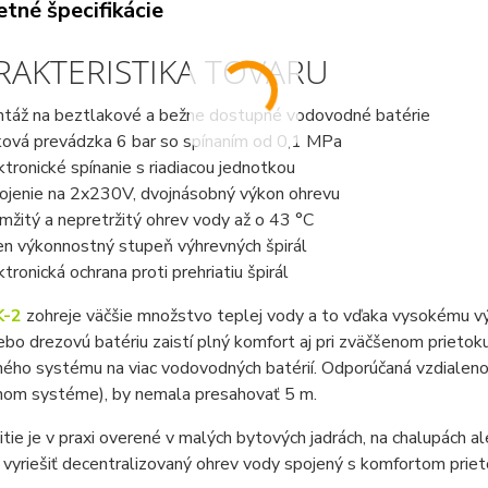
tné špecifikácie
RAKTERISTIKA TOVARU
táž na beztlakové a bežne dostupné vodovodné batérie
ková prevádzka 6 bar so spínaním od 0,1 MPa
ktronické spínanie s riadiacou jednotkou
ojenie na 2x230V, dvojnásobný výkon ohrevu
mžitý a nepretržitý ohrev vody až o 43 °C
en výkonnostný stupeň výhrevných špirál
ktronická ochrana proti prehriatiu špirál
K-2
zohreje väčšie množstvo teplej vody a to vďaka vysokému výk
ebo drezovú batériu zaistí plný komfort aj pri zväčšenom prieto
ho systému na viac vodovodných batérií. Odporúčaná vzdialenos
om systéme), by nemala presahovať 5 m.
itie je v praxi overené v malých bytových jadrách, na chalupách 
vyriešiť decentralizovaný ohrev vody spojený s komfortom priet