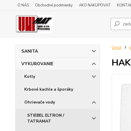
O NÁS
Obchodné podmienky
AKO NAKUPOVAT
KONTA
Úvod
SANITA
HAKL
VYKUROVANIE
Kotly
Krbové kachle a šporáky
Ohrievače vody
STIEBEL ELTRON /
TATRAMAT