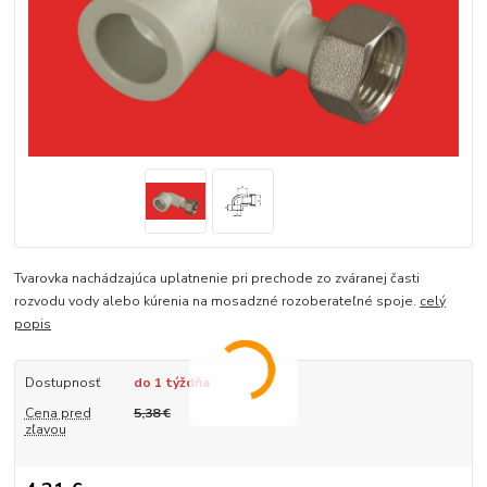
Tvarovka nachádzajúca uplatnenie pri prechode zo zváranej časti
rozvodu vody alebo kúrenia na mosadzné rozoberateľné spoje.
celý
popis
Dostupnosť
do 1 týždňa
Cena pred
5,38 €
zľavou