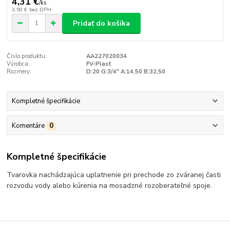
4,31 €
/
ks
3,50 €
bez DPH
Pridať do košíka
Číslo produktu:
AA227020034
Výrobca:
FV-Plast
Rozmery:
D:20 G:3/4" A:14,50 B:32,50
Kompletné špecifikácie
Komentáre
0
Kompletné špecifikácie
Tvarovka nachádzajúca uplatnenie pri prechode zo zváranej časti
rozvodu vody alebo kúrenia na mosadzné rozoberateľné spoje.