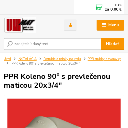
0
ks
za
0,00 €
Menu
Hľadať
Úvod
INŠTALÁCIA
Potrubie a fitinky na vodu
PPR trubky a tvarovky
PPR Koleno 90° s prevlečenou maticou 20x3/4"
PPR Koleno 90° s prevlečenou
maticou 20x3/4"