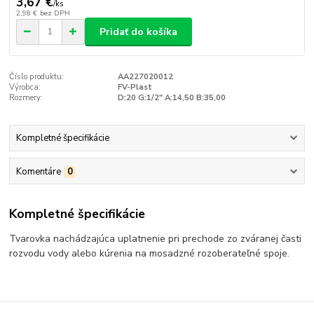
3,67 €
/
ks
2,98 €
bez DPH
Pridať do košíka
Číslo produktu:
AA227020012
Výrobca:
FV-Plast
Rozmery:
D:20 G:1/2" A:14,50 B:35,00
Kompletné špecifikácie
Komentáre
0
Kompletné špecifikácie
Tvarovka nachádzajúca uplatnenie pri prechode zo zváranej časti
rozvodu vody alebo kúrenia na mosadzné rozoberateľné spoje.