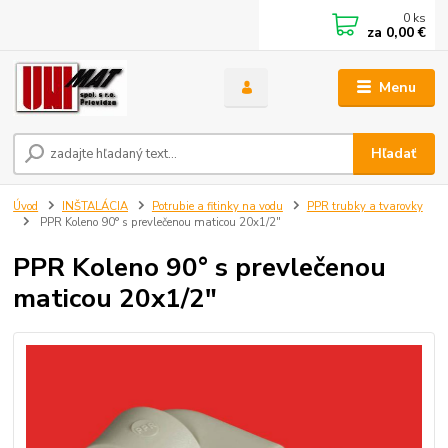
0
ks
za
0,00 €
Menu
Hľadať
Úvod
INŠTALÁCIA
Potrubie a fitinky na vodu
PPR trubky a tvarovky
PPR Koleno 90° s prevlečenou maticou 20x1/2"
PPR Koleno 90° s prevlečenou
maticou 20x1/2"