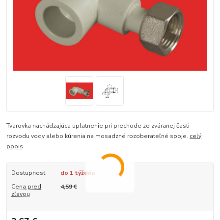
Tvarovka nachádzajúca uplatnenie pri prechode zo zváranej časti
rozvodu vody alebo kúrenia na mosadzné rozoberateľné spoje.
celý
popis
Dostupnosť
do 1 týždňa
Cena pred
4,59 €
zľavou